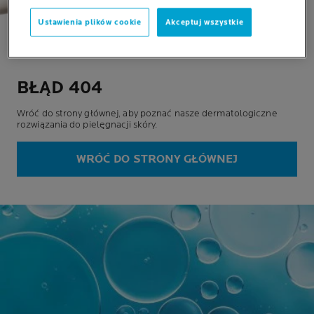
Ustawienia plików cookie
Akceptuj wszystkie
BŁĄD 404
Wróć do strony głównej, aby poznać nasze dermatologiczne
rozwiązania do pielęgnacji skóry.
WRÓĆ DO STRONY GŁÓWNEJ