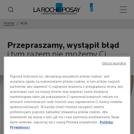
Menu 
Home
404
Przepraszamy, wystąpił błąd
i tym razem nie możemy Ci
pomóc!
Odrzuć wszystkie
Poprzez klikniecie na „Akceptacja wszystkich plików cookies” jest
wyrażana zgoda na wykorzystanie plików cookies, w tym plików naszych
partnerów, aby zapewnić Ci najlepsze wrażenia z przeglądania strony, aby
analizować ruch na naszej stronie oraz wspierać nasze działania
marketingowe takie jak pokazywanie Ci spersonalizowanych reklam na
stronach internetowych osób trzecich oraz zapewnienie Ci funkcji mediów
społecznościowych. W każdej chwili możesz zarządzić swoimi
preferencjami poprzez zakładkę Ustawienia plików cookies. Aby
dowiedzieć się więcej o tym, jak my i nasi partnerzy przetwarzamy Twoje
dane osobowe, zapoznaj się z naszą Polityką prywatności.
Polityka
Prywatnosci