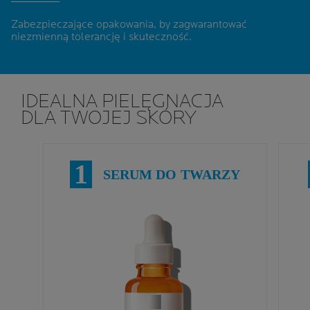
Zabezpieczające opakowania, by zagwarantować
niezmienną tolerancję i skuteczność
.
IDEALNA PIELĘGNACJA
DLA TWOJEJ SKÓRY
1
SERUM DO TWARZY