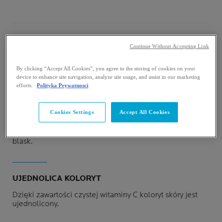
Continue Without Accepting Link
KLUCZOWE
By clicking “Accept All Cookies”, you agree to the storing of cookies on your
BENEFITY
device to enhance site navigation, analyze site usage, and assist in our marketing
efforts.
Polityka Prywatnosci
Cookies Settings
Accept All Cookies
REDUKCJA ZMARSZCZEK
Zmarszczki są zredukowane, skóra odzyskuje jędrność i
blask.
UJEDNOLICA KOLORYT
Dzięki zawartości czystej witaminy C koloryt skóry jest
ujednolicony.