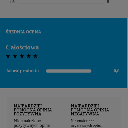
1
★
0
ŚREDNIA OCENA
Całościowa
0,0 out of 5 stars
Jakość produktu
0,0
0,0 out of 5 stars
NAJBARDZIEJ
NAJBARDZIEJ
POMOCNA OPINIA
POMOCNA OPINIA
POZYTYWNA
NEGATYWNA
Nie znaleziono
Nie znaleziono
pozytywnych opinii
negatywnych opinii