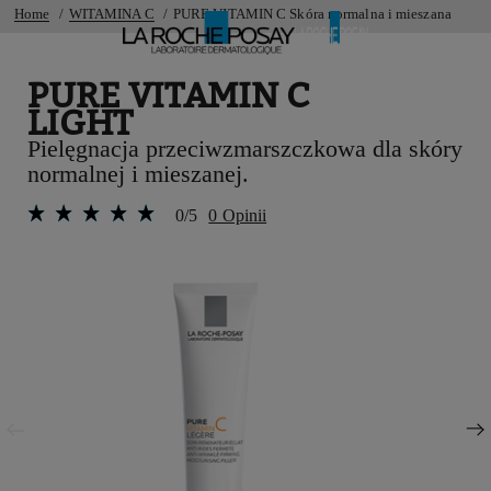
Home
WITAMINA C
PURE VITAMIN C Skóra normalna i mieszana
PURE VITAMIN C
LIGHT
Pielęgnacja przeciwzmarszczkowa dla skóry
normalnej i mieszanej.
0/5
0 Opinii
Poprzedni panel
Następny panel