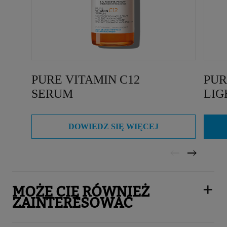
PURE VITAMIN C12
PUR
SERUM
LIG
DOWIEDZ SIĘ WIĘCEJ
MOŻE CIĘ RÓWNIEŻ
ZAINTERESOWAĆ