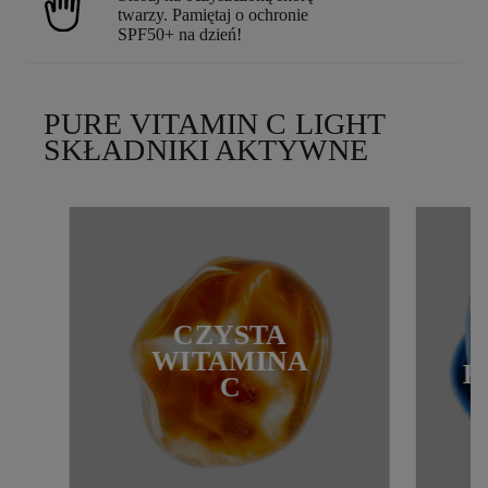
twarzy. Pamiętaj o ochronie
SPF50+ na dzień!
PURE VITAMIN C LIGHT
SKŁADNIKI AKTYWNE
CZYSTA
WITAMINA
H
C