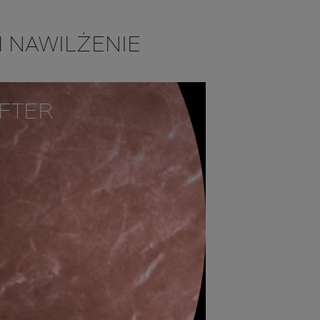
 NAWILŻENIE
FTER