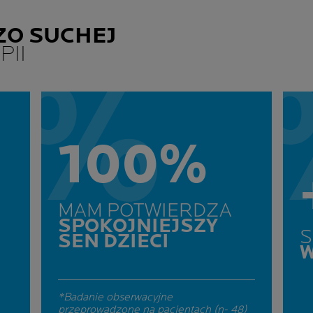
ZO SUCHEJ
PII
100%
MAM POTWIERDZA
SPOKOJNIEJSZY
S
SEN DZIECI
*Badanie obserwacyjne
przeprowadzone na pacjentach (n- 48)