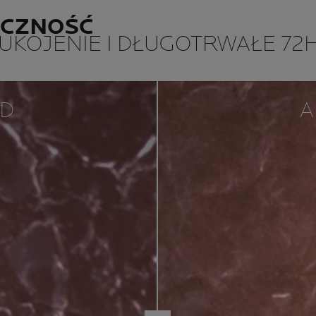
ECZNOŚĆ
KOJENIE I DŁUGOTRWAŁE 72H
D
A