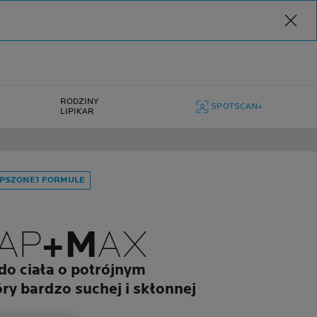
RODZINY
SPOTSCAN+
LIPIKAR
EPSZONEJ FORMULE
AP
+M
AX
do ciała o potrójnym
óry bardzo suchej i skłonnej