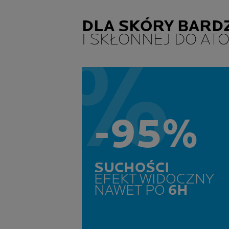
DLA SKÓRY BARD
I SKŁONNEJ DO ATO
-95%
SUCHOŚCI
EFEKT WIDOCZNY
NAWET PO
6H