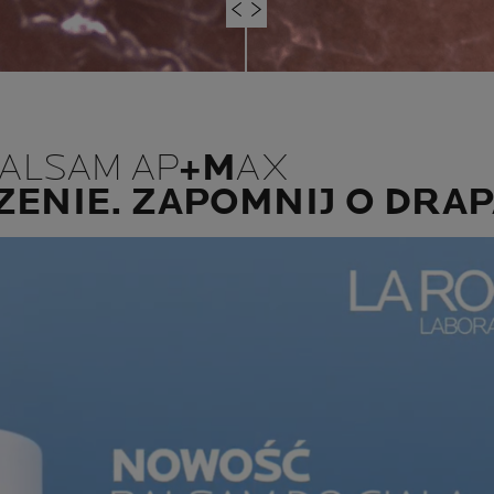
ALSAM AP
+M
AX
ENIE. ZAPOMNIJ O DRAP