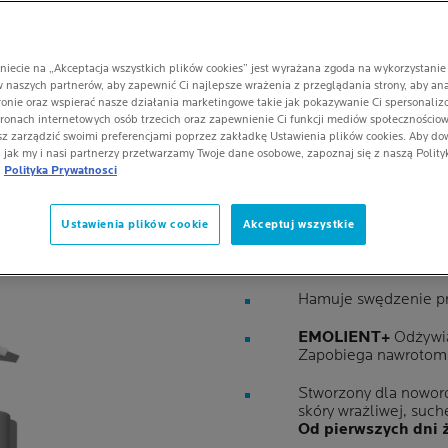
Hamuje swędzenie. Nat
nawrotom suchości. Leps
niecie na „Akceptacja wszystkich plików cookies” jest wyrażana zgoda na wykorzystanie 
5/5
1 Opini
 naszych partnerów, aby zapewnić Ci najlepsze wrażenia z przeglądania strony, aby an
ronie oraz wspierać nasze działania marketingowe takie jak pokazywanie Ci spersonali
tronach internetowych osób trzecich oraz zapewnienie Ci funkcji mediów społecznościo
z zarządzić swoimi preferencjami poprzez zakładkę Ustawienia plików cookies. Aby dow
, jak my i nasi partnerzy przetwarzamy Twoje dane osobowe, zapoznaj się z naszą Polity
REKOMEND
Polityka Prywatnosci
DERMATOL
Ustawienia plików cookie
Akceptuj wszystkie
Balsam regenerujący
lipidy. Zapewnia ulgę
Hamuje swędzenie p
EMOLIENT+
Odżywia
Zapobiega nawrotom 
Stworzony dla noworo
skóry wrażliwej, suche
Od pierwszych dni ż