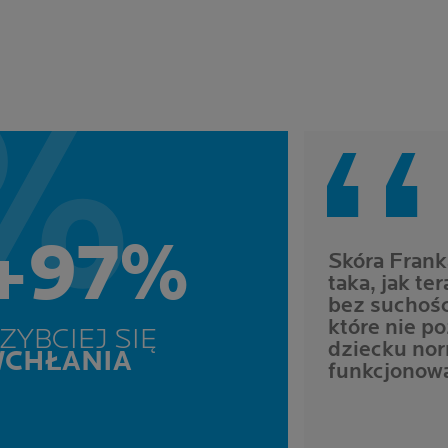
‘‘
+97%
Skóra Franka
taka, jak te
bez suchośc
które nie p
ZYBCIEJ SIĘ
dziecku nor
WCHŁANIA
funkcjonow