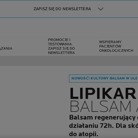
ZAPISZ SIĘ DO NEWSLETTERA
PROMOCJE I
WSPIERAMY
TESTOWANIA.
PACJENTÓW
ĄZANIA
ZAPISZ SIĘ DO
ONKOLOGICZNYCH
NEWSLETTERA
NOWOŚĆ! KULTOWY BALSAM W UL
LIPIKAR
BALSAM 
Balsam regenerujący 
działaniu 72h. Dla sk
do atopii.