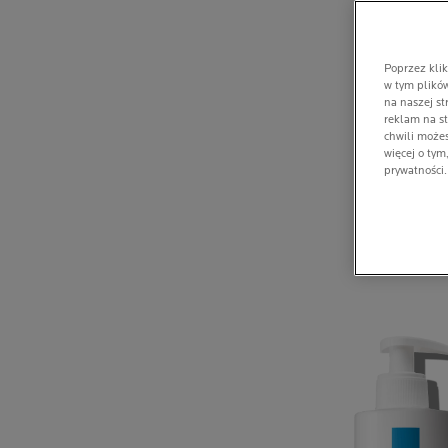
Poprzez klik
w tym plików
na naszej st
reklam na s
chwili możes
więcej o tym
prywatności.