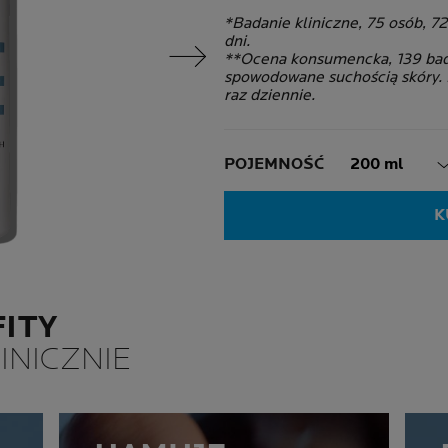
*Badanie kliniczne, 75 osób, 7
dni.
Następny panel
**Ocena konsumencka, 139 bad
spowodowane suchością skóry. 
raz dziennie.
Volume
POJEMNOŚĆ
200 ml
K
ITY
INICZNIE