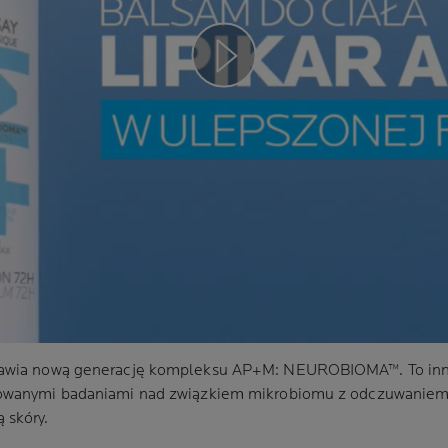
Play video
stawia nową generację kompleksu AP+M: NEUROBIOMA™. To inno
sowanymi badaniami nad związkiem mikrobiomu z odczuwaniem
 skóry.