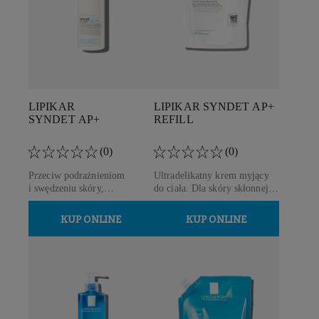
LIPIKAR
LIPIKAR
SYNDET AP+
SYNDET AP+
REFILL
(0)
(0)
Przeciw podrażnieniom
Ultradelikatny krem myjący
i swędzeniu skóry,
do ciała. Dla skóry skłonnej
ultradelikatny produkt do
do atopii i bardzo suchej.
mycia twarzy i ciała
Ekonomiczne opakowanie
KUP ONLINE
KUP ONLINE
uzupełniające.