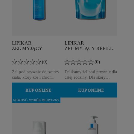
LIPIKAR
LIPIKAR
ŻEL MYJĄCY
ŻEL MYJĄCY REFILL
(0)
(0)
Żel pod prysznic do twarzy
Delikatny żel pod prysznic dla
ciała, który koi i chroni.
całej rodziny. Dla skóry
wrażliwej, suchej i skłonnej
do podrażnień.
KUP ONLINE
KUP ONLINE
NOWOŚĆ. WYRÓB MEDYCZNY