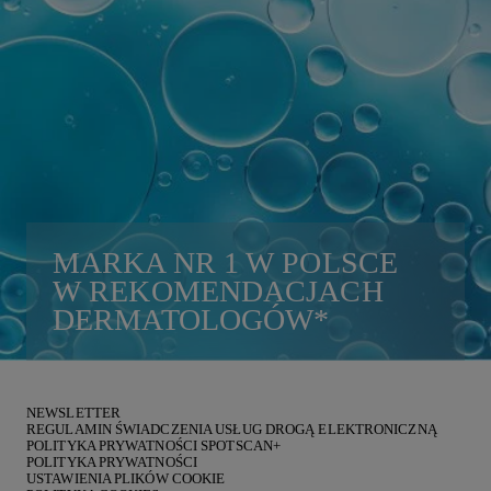
MARKA
NR 1
W POLSCE
W REKOMENDACJACH
DERMATOLOGÓW
*
NEWSLETTER
REGULAMIN ŚWIADCZENIA USŁUG DROGĄ ELEKTRONICZNĄ
POLITYKA PRYWATNOŚCI SPOTSCAN+
POLITYKA PRYWATNOŚCI
USTAWIENIA PLIKÓW COOKIE