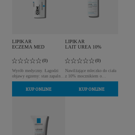
LIPIKAR
LIPIKAR
ECZEMA MED
LAIT UREA 10%
(0)
(0)
Wyrób medyczny. Łagodzi
Nawilżające mleczko do ciała
objawy egzemy: stan zapalny,
z 10% mocznikiem o
swędzenie, zaczerwienienie,
natychmiastowym potrójnym
suchą skórę.
działaniu.
KUP ONLINE
KUP ONLINE