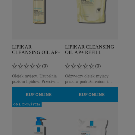
LIPIKAR
LIPIKAR
CLEANSING
CLEANSING OIL AP+
OIL AP+ REFILL
(0)
(0)
Olejek myjący. Uzupełnia
Odżywczy olejek myjący
poziom lipidów. Przeciw
przeciw podrażnieniom i
drapaniu i przeciw
swędzeniu skóry. Dla skóry
podrażnieniom.
delikatnej i skłonnej do atopii.
KUP ONLINE
KUP ONLINE
Ekonomiczne opakowanie
uzupełniające.
OD 1. DNIA ŻYCIA