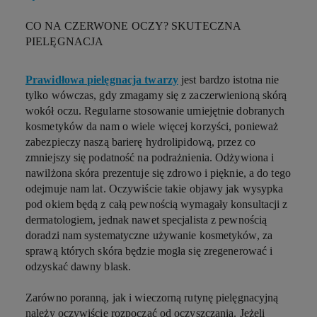
CO NA CZERWONE OCZY? SKUTECZNA
PIELĘGNACJA
Prawidłowa pielęgnacja twarzy
jest bardzo istotna nie
tylko wówczas, gdy zmagamy się z zaczerwienioną skórą
wokół oczu. Regularne stosowanie umiejętnie dobranych
kosmetyków da nam o wiele więcej korzyści, ponieważ
zabezpieczy naszą barierę hydrolipidową, przez co
zmniejszy się podatność na podrażnienia. Odżywiona i
nawilżona skóra prezentuje się zdrowo i pięknie, a do tego
odejmuje nam lat. Oczywiście takie objawy jak wysypka
pod okiem będą z całą pewnością wymagały konsultacji z
dermatologiem, jednak nawet specjalista z pewnością
doradzi nam systematyczne używanie kosmetyków, za
sprawą których skóra będzie mogła się zregenerować i
odzyskać dawny blask.
Zarówno poranną, jak i wieczorną rutynę pielęgnacyjną
należy oczywiście rozpocząć od oczyszczania. Jeżeli