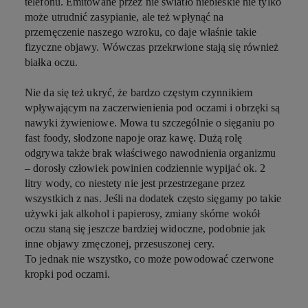
telefonu. Emitowane przez nie światło niebieskie nie tylko
może utrudnić zasypianie, ale też wpłynąć na
przemęczenie naszego wzroku, co daje właśnie takie
fizyczne objawy. Wówczas przekrwione stają się również
białka oczu.
Nie da się też ukryć, że bardzo częstym czynnikiem
wpływającym na zaczerwienienia pod oczami i obrzęki są
nawyki żywieniowe. Mowa tu szczególnie o sięganiu po
fast foody, słodzone napoje oraz kawę. Dużą rolę
odgrywa także brak właściwego nawodnienia organizmu
– dorosły człowiek powinien codziennie wypijać ok. 2
litry wody, co niestety nie jest przestrzegane przez
wszystkich z nas. Jeśli na dodatek często sięgamy po takie
używki jak alkohol i papierosy, zmiany skórne wokół
oczu staną się jeszcze bardziej widoczne, podobnie jak
inne objawy zmęczonej, przesuszonej cery.
To jednak nie wszystko, co może powodować czerwone
kropki pod oczami.