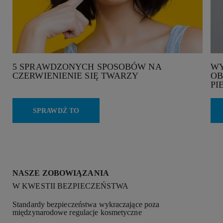
5 SPRAWDZONYCH SPOSOBÓW NA
WY
CZERWIENIENIE SIĘ TWARZY
OB
PI
SPRAWDŹ TO
NASZE ZOBOWIĄZANIA
W KWESTII BEZPIECZEŃSTWA
Standardy bezpieczeństwa wykraczające poza
międzynarodowe regulacje kosmetyczne