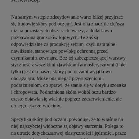
POJAWIAJĄ?
Na samym wstępie zdecydowanie warto bliżej przyjrzeć
się budowie skóry pod oczami. Jest ona znacznie cieńsza
niż na pozostałych obszarach twarzy, a dodatkowo
pozbawiona gruczołów łojowych. Te zaś są
odpowiedzialne za produkcję sebum, czyli naturalne
nawilżenie, stanowiące powłokę ochronną przed
czynnikami z zewnątrz. Bez tej zabezpieczającej warstwy
styczność z wszelkimi zjawiskami atmosferycznymi (i nie
tylko) jest dla naszej skóry pod oczami wyjątkowo
obciążająca. Może ona ulegać przesuszeniom i
podrażnieniom, co sprawi, że stanie się w dotyku szorstka
i chropowata. Podrażniona skóra wokół oczu bardzo
często objawia się właśnie poprzez zaczerwienienie, ale
do tego jeszcze wrócimy.
Specyfika skóry pod oczami powoduje, że to właśnie na
niej najszybciej widoczne są objawy starzenia. Polega to
na utracie dotychczasowej elastyczności i jędrności, przez