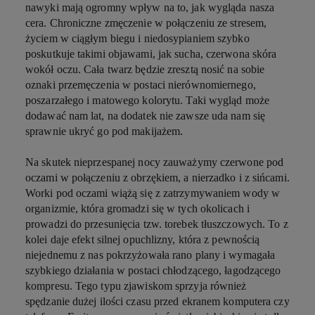
nawyki mają ogromny wpływ na to, jak wygląda nasza
cera. Chroniczne zmęczenie w połączeniu ze stresem,
życiem w ciągłym biegu i niedosypianiem szybko
poskutkuje takimi objawami, jak sucha, czerwona skóra
wokół oczu. Cała twarz będzie zresztą nosić na sobie
oznaki przemęczenia w postaci nierównomiernego,
poszarzałego i matowego kolorytu. Taki wygląd może
dodawać nam lat, na dodatek nie zawsze uda nam się
sprawnie ukryć go pod makijażem.
Na skutek nieprzespanej nocy zauważymy czerwone pod
oczami w połączeniu z obrzękiem, a nierzadko i z sińcami.
Worki pod oczami wiążą się z zatrzymywaniem wody w
organizmie, która gromadzi się w tych okolicach i
prowadzi do przesunięcia tzw. torebek tłuszczowych. To z
kolei daje efekt silnej opuchlizny, która z pewnością
niejednemu z nas pokrzyżowała rano plany i wymagała
szybkiego działania w postaci chłodzącego, łagodzącego
kompresu. Tego typu zjawiskom sprzyja również
spędzanie dużej ilości czasu przed ekranem komputera czy