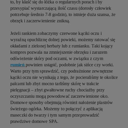
to, by kłaść się do łóżka o regularnych porach i by
przesypiać wystarczającą ilość czasu (dorosły człowiek
potrzebuje średnio 7-8 godzin), to istnieje duża szansa, że
obrzęk i zaczerwienienie znikną.
Jeżeli rankiem zobaczymy czerwone kąciki oczu i
wyraźną opuchliznę dolnej powieki, możemy ratować się
okładami z zielonej herbaty lub z rumianku. Taki kojący
kompres pozwala na zmniejszenie obrzęku i zarazem
odświeżenie skóry pod oczami, w związku z czym
rumień
powinien ustąpić, podobnie jak sińce czy worki.
Warto przy tym sprawdzić, czy podrażnione zewnętrzne
kąciki oczu nie wynikają z tego, że pocieraliśmy te okolice
palcami lub zbyt mocno tarliśmy skórę w trakcie
pielęgnacji – zbyt gwałtowne ruchy chociażby przy
oczyszczaniu mogą powodować zaczerwienione oko.
Domowe sposoby obejmują również nałożenie plastrów
świeżego ogórka. Możemy to połączyć z aplikacją
maseczki do twarzy i tym samym przeprowadzić
prawdziwe domowe SPA.