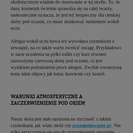
okulistycznym właśnie do stosowania w tej strefie. To, że
dany kosmetyk świetnie sprawdza się na całej twarzy,
niekoniecznie oznacza, że jest też bezpieczny dla cienkiej
skóry pod oczami, co może skutkować rumieniem wokół
oczu.
Alergia wokół oczu bywa też wywołana czynnikami z
zewnątrz, na co także warto zwrócić uwagę. Przykładowo
w razie uczulenia na pyłki roślin czy kurz również
zauważymy czerwoną skórę pod oczami, co jest
wynikiem podrażnienia przez alergen. Zwykle towarzyszą
temu takie objawy jak katar, łzawienie czy kaszel.
WARUNKI ATMOSFERYCZNE A
ZACZERWIENIENIE POD OKIEM
Nasza skóra jest stale narażona na styczność z takimi
czynnikami, jak wiatr, mróz czy
promieniowanie uv
. Nie
tylko przyczyniają się one do przyspieszenia procesów