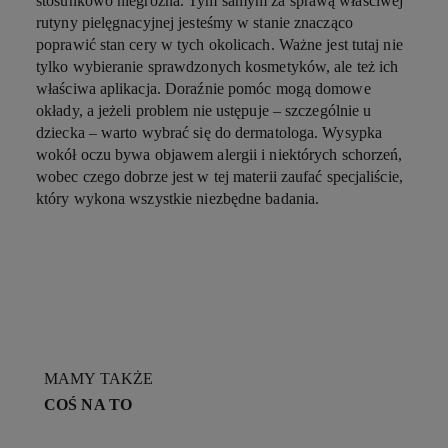
stosunkowo niegroźna. Tym samym za sprawą właściwej
rutyny pielęgnacyjnej jesteśmy w stanie znacząco
poprawić stan cery w tych okolicach. Ważne jest tutaj nie
tylko wybieranie sprawdzonych kosmetyków, ale też ich
właściwa aplikacja. Doraźnie pomóc mogą domowe
okłady, a jeżeli problem nie ustępuje – szczególnie u
dziecka – warto wybrać się do dermatologa. Wysypka
wokół oczu bywa objawem alergii i niektórych schorzeń,
wobec czego dobrze jest w tej materii zaufać specjaliście,
który wykona wszystkie niezbędne badania.
MAMY TAKŻE
COŚ NA TO