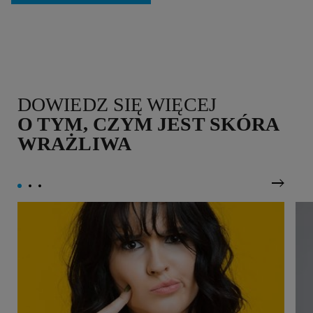
DOWIEDZ SIĘ WIĘCEJ
O TYM, CZYM JEST SKÓRA
WRAŻLIWA
Nastę