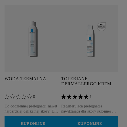
WODA TERMALNA
TOLERIANE
DERMALLERGO
KREM
0
1
Do codziennej pielęgnacji nawet
Regenerująca pielęgnacja
najbardziej delikatnej skóry. Dla
nawilżająca dla skóry skłonnej do
noworodków, dzieci, dorosłych i
alergii.
kobiet w ciąży.
KUP ONLINE
KUP ONLINE