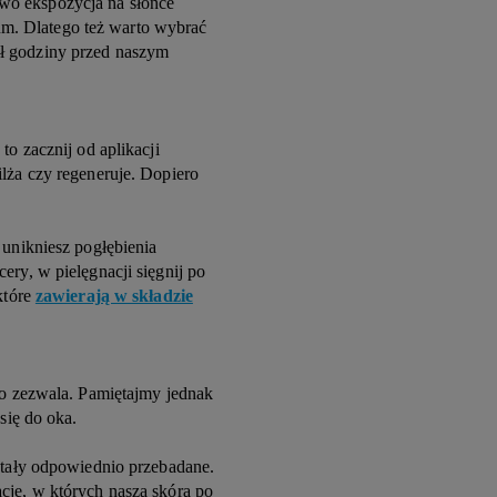
wo ekspozycja na słońce
m. Dlatego też warto wybrać
ł godziny przed naszym
to zacznij od aplikacji
ilża czy regeneruje. Dopiero
 unikniesz pogłębienia
ery, w pielęgnacji sięgnij po
które
zawierają w składzie
 to zezwala. Pamiętajmy jednak
się do oka.
ostały odpowiednio przebadane.
cje, w których nasza skóra po