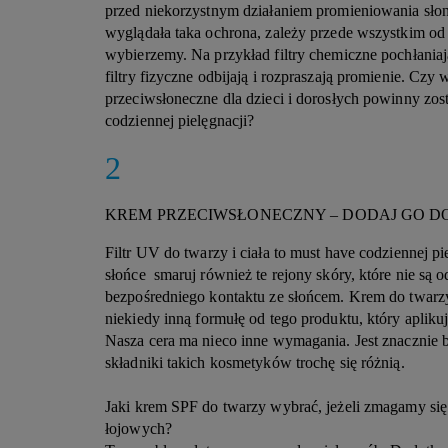
przed niekorzystnym działaniem promieniowania sło
wyglądała taka ochrona, zależy przede wszystkim od 
wybierzemy. Na przykład filtry chemiczne pochłania
filtry fizyczne odbijają i rozpraszają promienie. Czy 
przeciwsłoneczne dla dzieci i dorosłych powinny z
codziennej pielęgnacji?
KREM PRZECIWSŁONECZNY – DODAJ GO DO
Filtr UV do twarzy i ciała to must have codziennej pi
słońce smaruj również te rejony skóry, które nie są o
bezpośredniego kontaktu ze słońcem. Krem do twarzy
niekiedy inną formułę od tego produktu, który apliku
Nasza cera ma nieco inne wymagania. Jest znacznie b
składniki takich kosmetyków trochę się różnią.
Jaki krem SPF do twarzy wybrać, jeżeli zmagamy się
łojowych
?