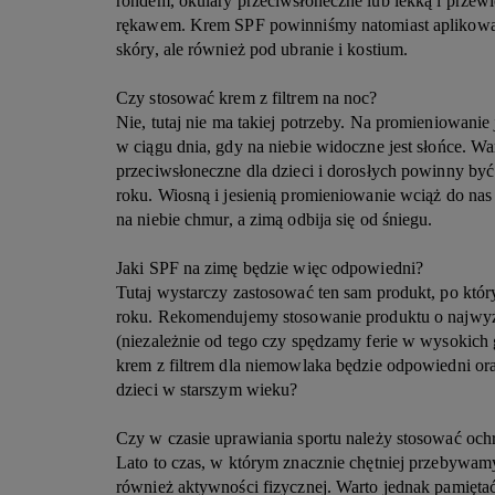
rondem, okulary przeciwsłoneczne lub lekką i przew
rękawem. Krem SPF powinniśmy natomiast aplikować n
skóry, ale również pod ubranie i kostium.
Czy stosować krem z filtrem na noc?
Nie, tutaj nie ma takiej potrzeby. Na promieniowanie
w ciągu dnia, gdy na niebie widoczne jest słońce. Wa
przeciwsłoneczne dla dzieci i dorosłych powinny być
roku. Wiosną i jesienią promieniowanie wciąż do n
na niebie chmur, a zimą odbija się od śniegu.
Jaki SPF na zimę będzie więc odpowiedni?
Tutaj wystarczy zastosować ten sam produkt, po któr
roku. Rekomendujemy stosowanie produktu o najwyż
(niezależnie od tego czy spędzamy ferie w wysokich
krem z filtrem dla niemowlaka będzie odpowiedni or
dzieci w starszym wieku?
Czy w czasie uprawiania sportu należy stosować och
Lato to czas, w którym znacznie chętniej przebywam
również aktywności fizycznej. Warto jednak pamiętać