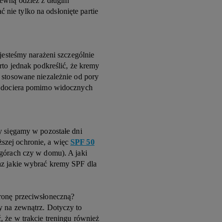
iewną odzież z długim
ie tylko na odsłonięte partie
 jesteśmy narażeni szczególnie
rto jednak podkreślić, że kremy
 stosowane niezależnie od pory
as dociera pomimo widocznych
y sięgamy w pozostałe dni
szej ochronie, a więc
SPF 50
 górach czy w domu). A jaki
az jakie wybrać kremy SPF dla
ronę przeciwsłoneczną?
y na zewnątrz. Dotyczy to
, że w trakcie treningu również