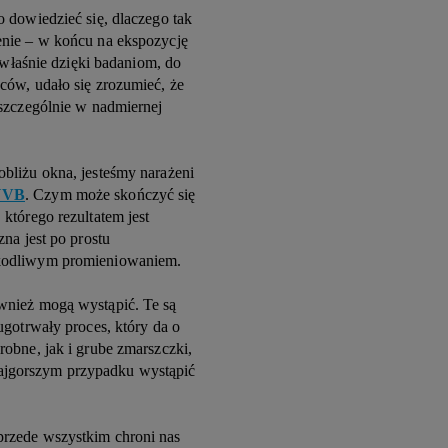
 dowiedzieć się, dlaczego tak
enie – w końcu na ekspozycję
 właśnie dzięki badaniom, do
ców, udało się zrozumieć, że
 szczególnie w nadmiernej
bliżu okna, jesteśmy narażeni
 UVB
. Czym może skończyć się
którego rezultatem jest
na jest po prostu
zkodliwym promieniowaniem.
wnież mogą wystąpić. Te są
ugotrwały proces, który da o
robne, jak i grube zmarszczki,
jgorszym przypadku wystąpić
rzede wszystkim chroni nas