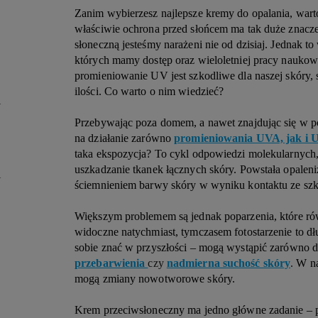
Zanim wybierzesz najlepsze kremy do opalania, warto
właściwie ochrona przed słońcem ma tak duże znacz
słoneczną jesteśmy narażeni nie od dzisiaj. Jednak to
których mamy dostęp oraz wieloletniej pracy naukow
promieniowanie UV jest szkodliwe dla naszej skóry,
ilości. Co warto o nim wiedzieć?
Y
Przebywając poza domem, a nawet znajdując się w po
na działanie zarówno
promieniowania UVA, jak i
taka ekspozycja? To cykl odpowiedzi molekularnych, 
uszkadzanie tkanek łącznych skóry. Powstała opaleniz
Y
ściemnieniem barwy skóry w wyniku kontaktu ze s
Większym problemem są jednak poparzenia, które ró
widoczne natychmiast, tymczasem fotostarzenie to dł
sobie znać w przyszłości – mogą wystąpić zarówno
d
przebarwienia
czy
nadmierna suchość skóry
.
W na
mogą zmiany nowotworowe skóry.
Krem przeciwsłoneczny ma jedno główne zadanie – p