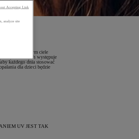
out Accepting Link
, analyze site
wić, że na naszym ciele
ytuacji, w których występuje
 aby każdego dnia stosować
opalania dla dzieci będzie
NIEM UV JEST TAK