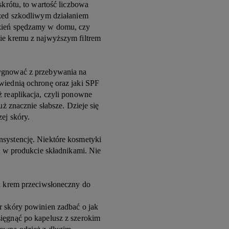
skrótu, to wartość liczbowa
rzed szkodliwym działaniem
dzień spędzamy w domu, czy
ie kremu z najwyższym filtrem
zygnować z przebywania na
wiednią ochronę oraz jaki SPF
ż reaplikacja, czyli ponowne
uż znacznie słabsze. Dzieje się
ej skóry.
nsystencję. Niektóre kosmetyki
mi w produkcie składnikami. Nie
 i krem przeciwsłoneczny do
r skóry powinien zadbać o jak
sięgnąć po kapelusz z szerokim