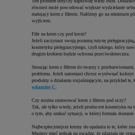
Ten problem dotyczy naprawdę wielu osób. Dodatko
również może powodować większe wydzielanie sebu
matujący krem z filtrem. Nałóżmy go na minimum pó
wyjściem.
Filtr na krem czy pod krem?
Jeżeli zaczynasz swoją poranną rutynę pielęgnacyjną, 
kosmetyku pielęgnacyjnego, czyli takiego, który naw
drugim krokiem będzie ochrona przeciwsłoneczna.
Stosując krem z filtrem do twarzy z przebarwieniami,
problemu. Jeżeli natomiast chcesz wyrównać koloryt c
produkty o działaniu rozjaśniającym, na przykład te, 
witaminę C
.
Czy można zastosować krem z filtrem pod oczy?
Tak, ale tylko wtedy, jeżeli producent kosmetyku na
o tym, aby unikać sytuacji, w której formuła dostanie 
Najbezpieczniejsze kremy do opalania to te, które z
Musimy mieć jednak na uwadze, że zdarzają się sytua