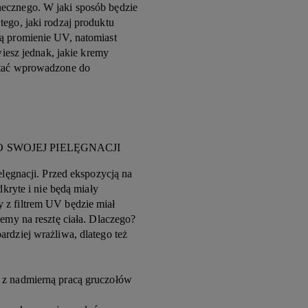
necznego. W jaki sposób będzie
tego, jaki rodzaj produktu
ją promienie UV, natomiast
wiesz jednak, jakie kremy
ostać wprowadzone do
 SWOJEJ PIELĘGNACJI
elęgnacji. Przed ekspozycją na
dkryte i nie będą miały
 z filtrem UV będzie miał
jemy na resztę ciała. Dlaczego?
ardziej wrażliwa, dlatego też
 z nadmierną pracą gruczołów