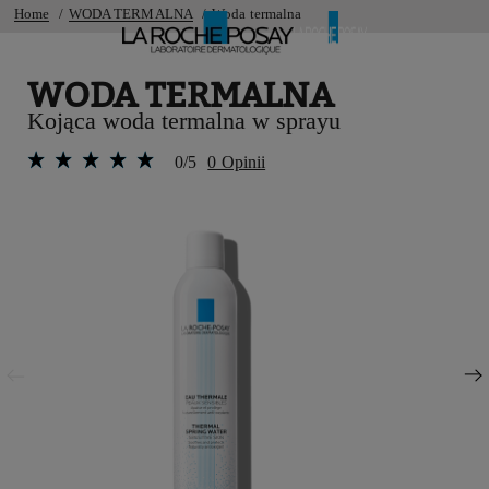
Home
WODA TERMALNA
Woda termalna
WODA TERMALNA
Kojąca woda termalna w sprayu
0/5
0 Opinii
Poprzedni panel
Następny panel