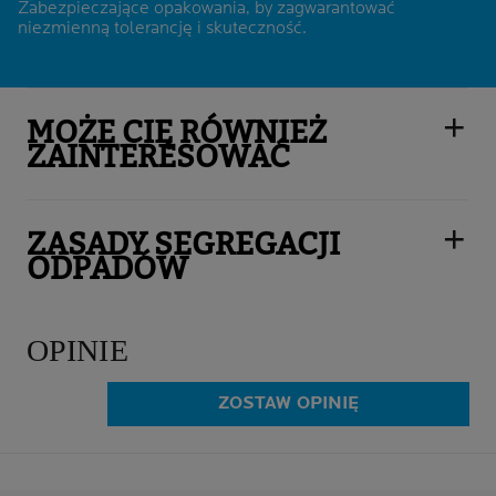
Zabezpieczające opakowania, by zagwarantować
niezmienną tolerancję i skuteczność
.
MOŻE CIĘ RÓWNIEŻ
ZAINTERESOWAĆ
ZASADY SEGREGACJI
ODPADÓW
OPINIE
ZOSTAW OPINIĘ