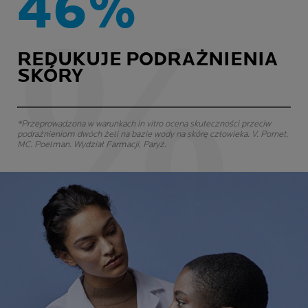
46%
REDUKUJE PODRAŻNIENIA
SKÓRY
*Przeprowadzona w warunkach in vitro ocena skuteczności przeciw
podrażnieniom dwóch żeli na bazie wody na skórę człowieka. V. Pornet,
MC. Poelman. Wydział Farmacji, Paryż.