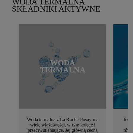
WODA TERMALNA
SKŁADNIKI AKTYWNE
WODA
TERMALNA
Woda termalna z La Roche-Posay ma
Jest
wiele właściwości, w tym kojące i
m
przeciwutleniające. Jej główną cechą
równ