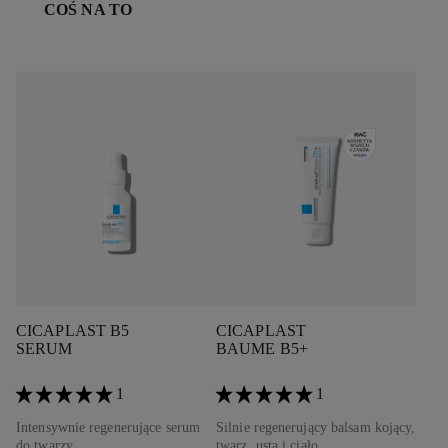
COŚ NA TO
CICAPLAST B5
CICAPLAST
SERUM
BAUME B5+
1
1
Intensywnie regenerujące serum
Silnie regenerujący balsam kojący,
do twarzy.
twarz, usta i ciało