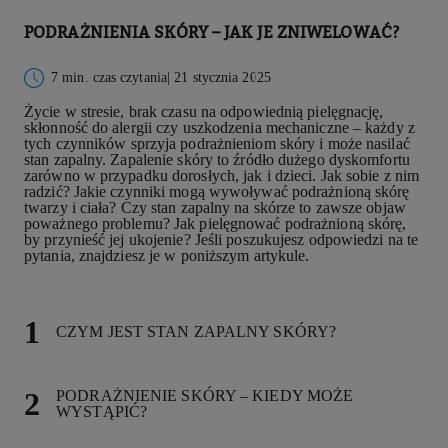
PODRAŻNIENIA SKÓRY – JAK JE ZNIWELOWAĆ?
7 min. czas czytania
| 21 stycznia 2025
Życie w stresie, brak czasu na odpowiednią pielęgnację,
skłonność do alergii czy uszkodzenia mechaniczne – każdy z
tych czynników sprzyja podrażnieniom skóry i może nasilać
stan zapalny. Zapalenie skóry to źródło dużego dyskomfortu
zarówno w przypadku dorosłych, jak i dzieci. Jak sobie z nim
radzić? Jakie czynniki mogą wywoływać podrażnioną skórę
twarzy i ciała? Czy stan zapalny na skórze to zawsze objaw
poważnego problemu? Jak pielęgnować podrażnioną skórę,
by przynieść jej ukojenie? Jeśli poszukujesz odpowiedzi na te
pytania, znajdziesz je w poniższym artykule.
CZYM JEST STAN ZAPALNY SKÓRY?
PODRAŻNIENIE SKÓRY – KIEDY MOŻE
WYSTĄPIĆ?