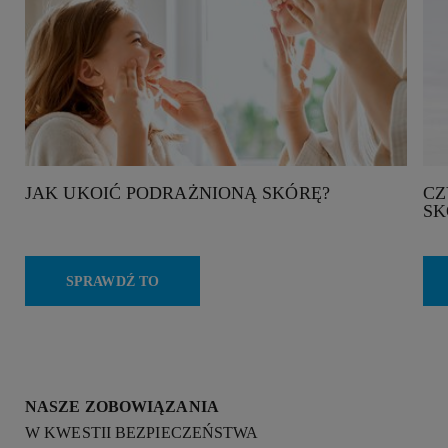
JAK UKOIĆ PODRAŻNIONĄ SKÓRĘ?
CZ
SK
SPRAWDŹ TO
NASZE ZOBOWIĄZANIA
W KWESTII BEZPIECZEŃSTWA