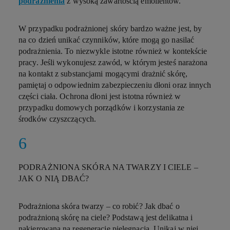
podrażnienia
z wysoką zawartością emolientów.
W przypadku podrażnionej skóry bardzo ważne jest, by
na co dzień unikać czynników, które mogą go nasilać
podrażnienia. To niezwykle istotne również w kontekście
pracy. Jeśli wykonujesz zawód, w którym jesteś narażona
na kontakt z substancjami mogącymi drażnić skórę,
pamiętaj o odpowiednim zabezpieczeniu dłoni oraz innych
części ciała. Ochrona dłoni jest istotna również w
przypadku domowych porządków i korzystania ze
środków czyszczących.
PODRAŻNIONA SKÓRA NA TWARZY I CIELE –
JAK O NIĄ DBAĆ?
Podrażniona skóra twarzy – co robić?
Jak dbać o
podrażnioną skórę na ciele? Podstawą jest delikatna i
nakierowana na regenerację pielęgnacja. Unikaj w niej