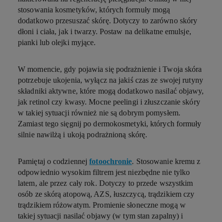
stosowania kosmetyków, których formuły mogą
dodatkowo przesuszać skórę. Dotyczy to zarówno skóry
dłoni i ciała, jak i twarzy. Postaw na delikatne emulsje,
pianki lub olejki myjące.
W momencie, gdy pojawia się podrażnienie i Twoja skóra
potrzebuje ukojenia, wyłącz na jakiś czas ze swojej rutyny
składniki aktywne, które mogą dodatkowo nasilać objawy,
jak retinol czy kwasy. Mocne peelingi i złuszczanie skóry
w takiej sytuacji również nie są dobrym pomysłem.
Zamiast tego sięgnij po dermokosmetyki, których formuły
silnie nawilżą i ukoją podrażnioną skórę.
Pamiętaj o codziennej
fotoochronie
. Stosowanie kremu z
odpowiednio wysokim filtrem jest niezbędne nie tylko
latem, ale przez cały rok. Dotyczy to przede wszystkim
osób ze skórą atopową, AZS, łuszczycą, trądzikiem czy
trądzikiem różowatym. Promienie słoneczne mogą w
takiej sytuacji nasilać objawy (w tym stan zapalny) i