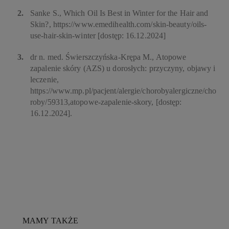
Sanke S., Which Oil Is Best in Winter for the Hair and
Skin?, https://www.emedihealth.com/skin-beauty/oils-
use-hair-skin-winter [dostęp: 16.12.2024]
dr n. med. Świerszczyńska-Krępa M., Atopowe
zapalenie skóry (AZS) u dorosłych: przyczyny, objawy i
leczenie,
https://www.mp.pl/pacjent/alergie/chorobyalergiczne/cho
roby/59313,atopowe-zapalenie-skory, [dostęp:
16.12.2024].
MAMY TAKŻE