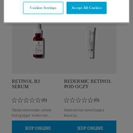
Cookies Settings
Accept All Cookies
RETINOL B3
REDERMIC RETINOL
SERUM
POD OCZY
(0)
(0)
Skoncentrowane serum
Intensywna nawilżająca
korygujące widoczne,
kuracja
głębokie zmarszczki i
przeciwzmarszczkowa.
przebarwienia.
KUP ONLINE
KUP ONLINE