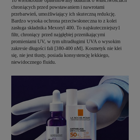
To wielokrotnie opatentowany składnik o właściwościach
chroniących przed powstawaniem i nawrotami
przebarwień, umożliwiający ich skuteczną redukcję.
Bardzo wysoka ochrona przeciwsłoneczna to z kolei
zasługa składnika Mexoryl 400. To najskuteczniejszy
1
filtr, chroniący przed najgłębiej przenikającymi
promieniami UV, w tym ultradługimi UVA o wysokim
zakresie długości fali [380-400 nM]. Kosmetyk nie klei
się, nie jest tłusty, posiada konsystencję lekkiego,
niewidocznego fluidu.