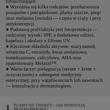
fotouczulające.
● Wyróżnia się kilka rodzajów: przebarwienia
pozapalne i potrądzikowe, plamy starcze, piegi
oraz melasma (ostuda) — częsta w ciąży i przy
antykoncepcji.
● Podstawą profilaktyki jest fotoprotekcja —
codzienny wysoki SPF, a dodatkowo odzież,
kapelusz i okulary z filtrem UV.
● Kluczowe składniki aktywne: niacynamid,
witamina C, retinoidy, kwas azelainowy,
traneksamowy, salicylowy, AHA oraz
opatentowany Melasyl™.
● Warto łączyć pielęgnację (serum + krem +
oczyszczanie) z zabiegami medycyny
estetycznej; przy wątpliwościach lub nawrotach
— konsultacja z dermatologiem.
PLAMY NA TWARZY – JAK POWSTAJĄ
PRZEBARWIENIA?