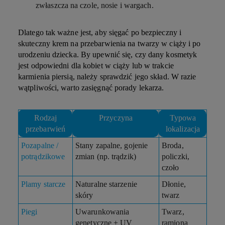
zwłaszcza na czole, nosie i wargach.
Dlatego tak ważne jest, aby sięgać po bezpieczny i
skuteczny krem na przebarwienia na twarzy w ciąży i po
urodzeniu dziecka. By upewnić się, czy dany kosmetyk
jest odpowiedni dla kobiet w ciąży lub w trakcie
karmienia piersią, należy sprawdzić jego skład. W razie
wątpliwości, warto zasięgnąć porady lekarza.
Rodzaj
Przyczyna
Typowa
przebarwień
lokalizacja
Pozapalne /
Stany zapalne, gojenie
Broda,
potrądzikowe
zmian (np. trądzik)
policzki,
czoło
Plamy starcze
Naturalne starzenie
Dłonie,
skóry
twarz
Piegi
Uwarunkowania
Twarz,
genetyczne + UV
ramiona