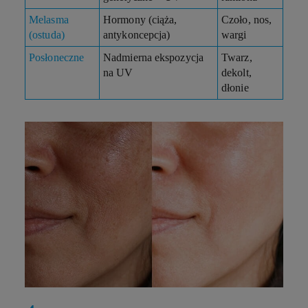
Melasma
Hormony (ciąża,
Czoło, nos,
(ostuda)
antykoncepcja)
wargi
Posłoneczne
Nadmierna ekspozycja
Twarz,
na UV
dekolt,
dłonie