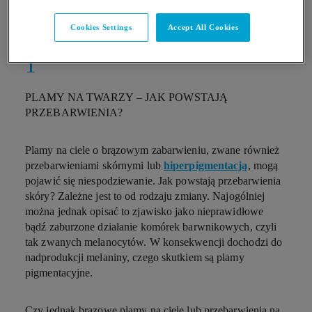
Cookies Settings
Accept All Cookies
PLAMY NA TWARZY – JAK POWSTAJĄ
PRZEBARWIENIA?
Plamy na ciele o brązowym zabarwieniu, zwane również
przebarwieniami skórnymi lub
hiperpigmentacją
, mogą
pojawić się niespodziewanie. Jak powstają przebarwienia
skóry? Zależne jest to od rodzaju zmiany. Najogólniej
można jednak opisać to zjawisko jako nieprawidłowe
bądź zaburzone działanie komórek barwnikowych, czyli
tak zwanych melanocytów. W konsekwencji dochodzi do
nadprodukcji melaniny, czego skutkiem są
plamy
pigmentacyjne
.
Czy jednak brązowe plamy na ciele lub przebarwienia na