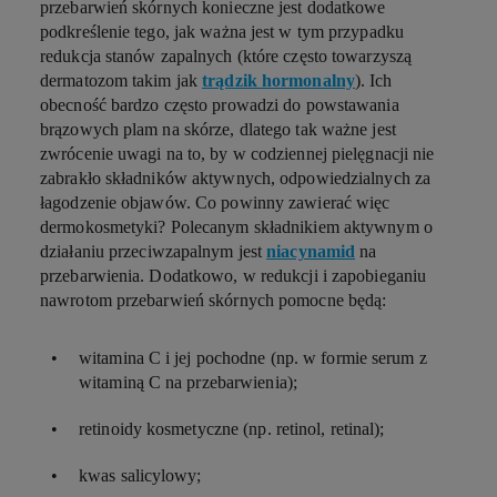
przebarwień skórnych konieczne jest dodatkowe
podkreślenie tego, jak ważna jest w tym przypadku
redukcja stanów zapalnych (które często towarzyszą
dermatozom takim jak
trądzik hormonalny
). Ich
obecność bardzo często prowadzi do powstawania
brązowych plam na skórze, dlatego tak ważne jest
zwrócenie uwagi na to, by w codziennej pielęgnacji nie
zabrakło składników aktywnych, odpowiedzialnych za
łagodzenie objawów. Co powinny zawierać więc
dermokosmetyki? Polecanym składnikiem aktywnym o
działaniu przeciwzapalnym jest
niacynamid
na
przebarwienia. Dodatkowo, w redukcji i zapobieganiu
nawrotom przebarwień skórnych pomocne będą:
witamina C i jej pochodne (np. w formie
serum z
witaminą C na przebarwienia
);
retinoidy kosmetyczne (np. retinol, retinal);
kwas salicylowy;