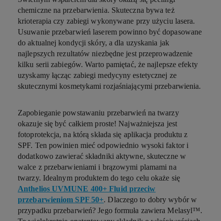
chemiczne na przebarwienia
. Skuteczna bywa też
krioterapia czy zabiegi wykonywane przy użyciu lasera.
Usuwanie przebarwień laserem
powinno być dopasowane
do aktualnej kondycji skóry, a dla uzyskania jak
najlepszych rezultatów niezbędne jest przeprowadzenie
kilku serii zabiegów. Warto pamiętać, że najlepsze efekty
uzyskamy łącząc zabiegi medycyny estetycznej ze
skutecznymi
kosmetykami rozjaśniającymi przebarwienia
.
Zapobieganie powstawaniu
przebarwień na twarzy
okazuje się być całkiem proste! Najważniejsza jest
fotoprotekcja, na którą składa się aplikacja produktu z
SPF. Ten powinien mieć odpowiednio wysoki faktor i
dodatkowo zawierać składniki aktywne, skuteczne w
walce z przebarwieniami i
brązowymi plamami na
twarzy
. Idealnym produktem do tego celu okaże się
Anthelios UVMUNE 400+ Fluid przeciw
przebarwieniom SPF 50+
. Dlaczego to dobry wybór w
przypadku przebarwień? Jego formuła zawiera Melasyl™.