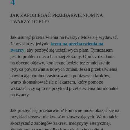
JAK ZAPOBIEGAĆ PRZEBARWIENIOM NA
TWARZY I CIELE?
Jak usunąć przebarwienia na twarzy? Może się wydawać,
że wystarczy jedynie
krem na przebarwienia na
twarzy
, aby pozbyć się uciążliwych plam. Tymczasem
jest to problem nieco bardziej złożony. Oprócz działania
na obecne objawy, konieczne będzie też zmniejszenie
ryzyka powstawania nowych zmian. Jeżeli przebarwienia
nawracają pomimo zastosowania poniższych kroków,
warto skonsultować się z lekarzem, który pomoże
wskazać, czy są to na przykład przebarwienia hormonalne
na twarzy.
Jak pozbyć się przebarwień? Pomocne może okazać się na
przykład stosowanie kwasów złuszczających. Warto także
skorzystać z zabiegów zakresu medycyny estetycznej.
Świetnym wsparciem dla skóry okażą się
peelingi