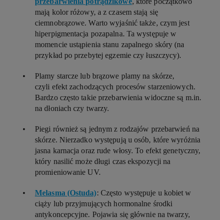
przebarwienia potrądzikowe
, które początkowo
mają kolor różowy, a z czasem stają się
ciemnobrązowe. Warto wyjaśnić także, czym jest
hiperpigmentacja pozapalna. Ta występuje w
momencie ustąpienia stanu zapalnego skóry (na
przykład po przebytej egzemie czy łuszczycy).
Plamy starcze lub brązowe plamy na skórze,
czyli efekt zachodzących procesów starzeniowych.
Bardzo często takie przebarwienia widoczne są m.in.
na dłoniach czy twarzy.
Piegi również są jednym z rodzajów przebarwień na
skórze. Nierzadko występują u osób, które wyróżnia
jasna karnacja oraz rude włosy. To efekt genetyczny,
który nasilić może długi czas ekspozycji na
promieniowanie UV.
Melasma (Ostuda)
: Często występuje u kobiet w
ciąży lub przyjmujących hormonalne środki
antykoncepcyjne. Pojawia się głównie na twarzy,