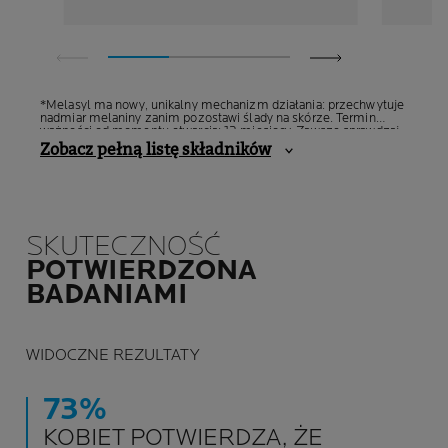
*Melasyl ma nowy, unikalny mechanizm działania: przechwytuje
nadmiar melaniny zanim pozostawi ślady na skórze. Termin
ważności od momentu otwarcia: 12 miesięcy. Zawsze sprawdzaj
instrukcje producenta.
Zobacz pełną listę składników
SKUTECZNOŚĆ
POTWIERDZONA
BADANIAMI
WIDOCZNE REZULTATY
73%
KOBIET POTWIERDZA, ŻE