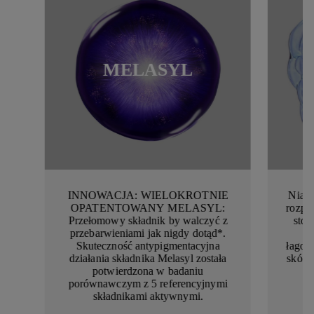
MELASYL
INNOWACJA: WIELOKROTNIE
Niacy
OPATENTOWANY MELASYL:
rozpu
Przełomowy składnik by walczyć z
sto
przebarwieniami jak nigdy dotąd*.
z
Skuteczność antypigmentacyjna
łagod
działania składnika Melasyl została
skórn
potwierdzona w badaniu
porównawczym z 5 referencyjnymi
składnikami aktywnymi.