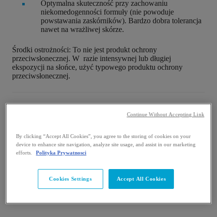
Optymalna skuteczność przy zachowaniu
niekomedogenności formuły (nie powoduje
powstawania zaskórników). Bardzo dobra tolerancja
nawet na wrażliwej skórze.
Środki ostrożności: To nie jest produkt ochrony
przeciwsłonecznej. W razie intensywnej lub długiej
ekspozycji na słońce, użyć typowego produktu ochrony
przeciwsłonecznej.
Continue Without Accepting Link
KLUCZOWE
By clicking “Accept All Cookies”, you agree to the storing of cookies on your
BENEFITY
device to enhance site navigation, analyze site usage, and assist in our marketing
efforts.
Polityka Prywatnosci
Cookies Settings
Accept All Cookies
REDUKUJE PRZEBARWIENIA
Redukuje przebarwienia, nawet utrwalone i uciążliwe.