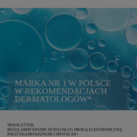
MARKA
NR 1
W POLSCE
W REKOMENDACJACH
DERMATOLOGÓW
*
NEWSLETTER
REGULAMIN ŚWIADCZENIA USŁUG DROGĄ ELEKTRONICZNĄ
POLITYKA PRYWATNOŚCI SPOTSCAN+