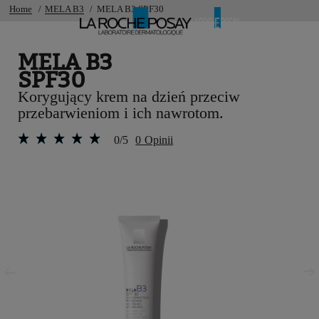
Home
MELA B3
MELA B3 SPF30
MELA B3
SPF30
Korygujący krem na dzień przeciw
przebarwieniom i ich nawrotom.
0/5
0 Opinii
Poprzedni panel
Następny panel