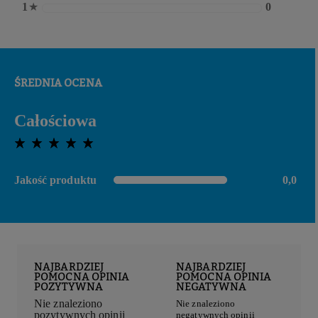
1
★
0
ŚREDNIA OCENA
Całościowa
0,0 out of 5 stars
Jakość produktu
0,0
0,0 out of 5 stars
NAJBARDZIEJ
NAJBARDZIEJ
POMOCNA OPINIA
POMOCNA OPINIA
POZYTYWNA
NEGATYWNA
Nie znaleziono
Nie znaleziono
pozytywnych opinii
negatywnych opinii