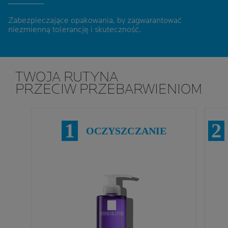
Zabezpieczające opakowania, by zagwarantować
niezmienną tolerancję i skuteczność
.
TWOJA RUTYNA
PRZECIW PRZEBARWIENIOM
1
2
OCZYSZCZANIE