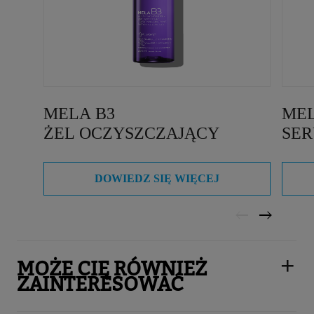
MELA B3
MEL
ŻEL OCZYSZCZAJĄCY
SE
DOWIEDZ SIĘ WIĘCEJ
MOŻE CIĘ RÓWNIEŻ
ZAINTERESOWAĆ