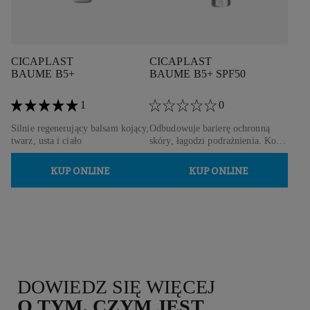
CICAPLAST
CICAPLAST
BAUME B5+
BAUME B5+ SPF50
1
0
Silnie regenerujący balsam kojący,
Odbudowuje barierę ochronną
twarz, usta i ciało
skóry, łagodzi podrażnienia. Koi
uczucie gorąca.
KUP ONLINE
KUP ONLINE
DOWIEDZ SIĘ WIĘCEJ
O TYM, CZYM JEST