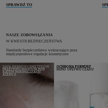
SPRAWDŹ TO
SP
NASZE ZOBOWIĄZANIA
W KWESTII BEZPIECZEŃSTWA
Standardy bezpieczeństwa wykraczające poza
międzynarodowe regulacje kosmetyczne
100% DERMOKOSMETYKÓW
OCHRONA FORMUŁY
PRZETESTOWANYCH POD
MIMO UPŁYWU CZASU
KĄTEM MINIMALIZACJI
ALERGII