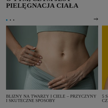
PIELĘGNACJA CIAŁA
Nastę
BLIZNY NA TWARZY I CIELE – PRZYCZYNY
5 
I SKUTECZNE SPOSOBY
CZ