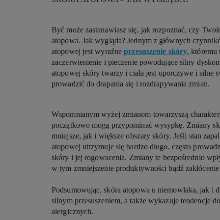
Być może zastanawiasz się, jak rozpoznać, czy Two
atopowa. Jak wygląda? Jednym z głównych czynnik
atopowej jest wyraźne
przesuszenie skóry
, któremu 
zaczerwienienie i pieczenie powodujące silny dysk
atopowej skóry twarzy i ciała jest uporczywe i silne
prowadzić do drapania się i rozdrapywania zmian.
Wspomnianym wyżej zmianom towarzyszą charakterys
początkowo mogą przypominać wysypkę. Zmiany s
mniejsze, jak i większe obszary skóry. Jeśli stan za
atopowej utrzymuje się bardzo długo, często prowad
skóry i jej rogowacenia. Zmiany te bezpośrednio wp
w tym zmniejszenie produktywności bądź zakłócenie
Podsumowując, skóra atopowa u niemowlaka, jak i do
silnym przesuszeniem, a także wykazuje tendencje do 
alergicznych.