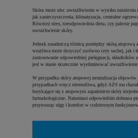
Skóra może ulec uwrażliwieniu w wyniku narażenia n
jak zanieczyszczenia, klimatyzacja, centralne ogrze
Również stres, nieodpowiednia dieta, czy palenie 
uwrażliwienie skóry.
Jednak zasadniczą różnicą pomiędzy skórą atopową a 
wrażliwa może dotyczyć zarówno cery suchej, jak i tł
zastosowanie odpowiedniej pielęgnacji, składnikó
jest w stanie skutecznie wyeliminować uwrażliwienie
W przypadku skóry atopowej neutralizacja objawów j
przypadkach wręcz niemożliwa, gdyż AZS ma chara
borykające się z atopowym zapaleniem skóry niejedn
farmakologiczne. Natomiast odpowiednio dobrana pi
przynosząc ulgę i komfort w codziennym funkcjono