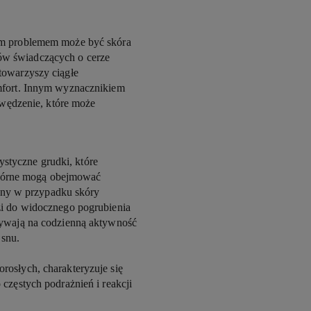
im problemem może być skóra
ów świadczących o cerze
towarzyszy ciągłe
omfort. Innym wyznacznikiem
 swędzenie, które może
tyczne grudki, które
kórne mogą obejmować
palny w przypadku skóry
zi do widocznego pogrubienia
ływają na codzienną aktywność
 snu.
rosłych, charakteryzuje się
częstych podrażnień i reakcji