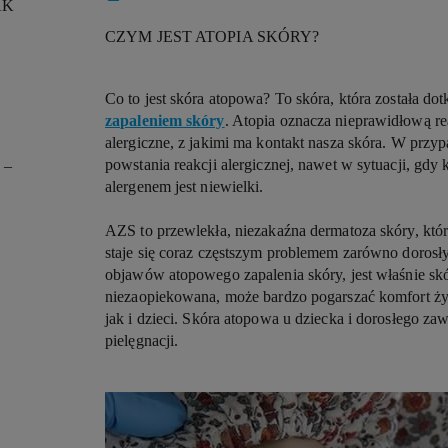
AK
CZYM JEST ATOPIA SKÓRY?
Co to jest skóra atopowa? To skóra, która została do
zapaleniem skóry
. Atopia oznacza nieprawidłową re
alergiczne, z jakimi ma kontakt nasza skóra. W pr
powstania reakcji alergicznej, nawet w sytuacji, gdy
 –
alergenem jest niewielki.
AZS to przewlekła, niezakaźna dermatoza skóry, która
staje się coraz częstszym problemem zarówno dorosłyc
objawów atopowego zapalenia skóry, jest właśnie sk
niezaopiekowana, może bardzo pogarszać komfort ży
jak i dzieci. Skóra atopowa u dziecka i dorosłego 
pielęgnacji.