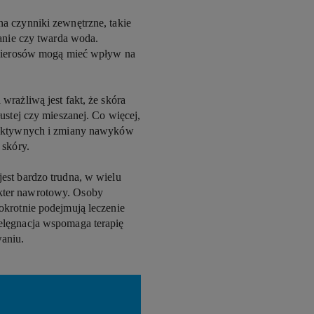
a czynniki zewnętrzne, takie
wanie czy twarda woda.
papierosów mogą mieć wpływ na
wrażliwą jest fakt, że skóra
ustej czy mieszanej. Co więcej,
w aktywnych i zmiany nawyków
 skóry.
est bardzo trudna, w wielu
kter nawrotowy. Osoby
okrotnie podejmują leczenie
elęgnacja wspomaga terapię
waniu.