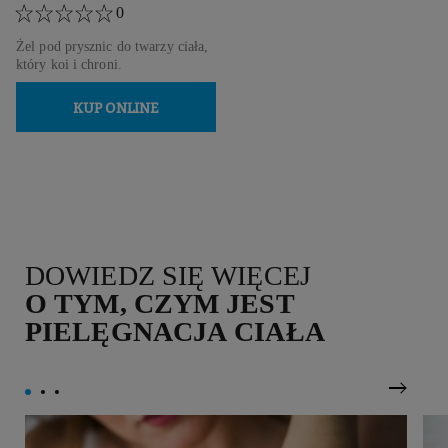
0
Żel pod prysznic do twarzy ciała,
który koi i chroni.
KUP ONLINE
DOWIEDZ SIĘ WIĘCEJ
O TYM, CZYM JEST
PIELĘGNACJA CIAŁA
Nastę