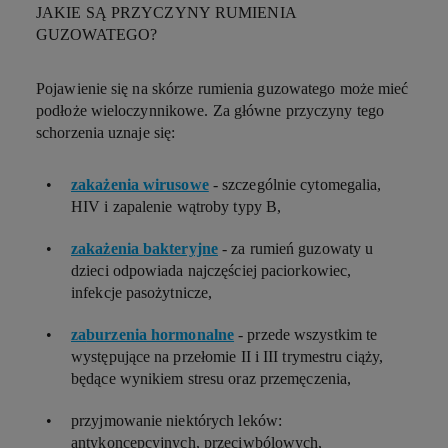
JAKIE SĄ PRZYCZYNY RUMIENIA
GUZOWATEGO?
Pojawienie się na skórze rumienia guzowatego może mieć
podłoże wieloczynnikowe. Za główne przyczyny tego
schorzenia uznaje się:
zakażenia wirusowe
- szczególnie cytomegalia,
HIV i zapalenie wątroby typy B,
zakażenia bakteryjne
- za rumień guzowaty u
dzieci odpowiada najczęściej paciorkowiec,
infekcje pasożytnicze,
za
burzenia hormonalne
- przede wszystkim te
występujące na przełomie II i III trymestru ciąży,
będące wynikiem stresu oraz przemęczenia,
przyjmowanie niektórych leków:
antykoncepcyjnych, przeciwbólowych,