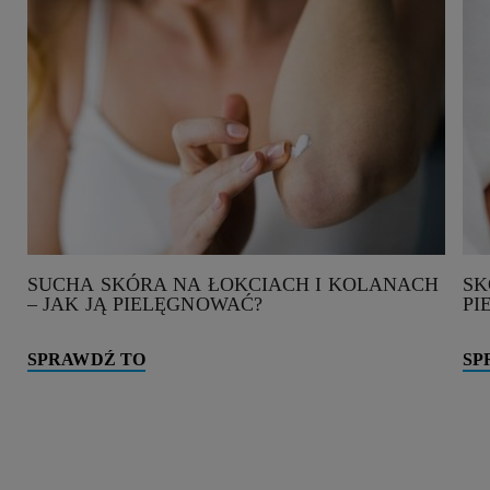
SUCHA SKÓRA NA ŁOKCIACH I KOLANACH
SK
– JAK JĄ PIELĘGNOWAĆ?
PI
SPRAWDŹ TO
SP