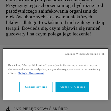
Przyczyny tego schorzenia mogą być różne - od
pasożytniczego zainfekowania organizmu do
efektów ubocznych stosowania niektórych
leków - dlatego to właśnie od nich zależy rodzaj
terapii. Dowiedz się, czym objawia się rumień
guzowaty i na czym polega jego leczenie!
CZYM JEST RUMIEŃ GUZOWATY I JAK
Continue Without Accepting Link
WYGLĄDA?
By clicking “Accept All Cookies”, you agree to the storing of cookies on your
device to enhance site navigation, analyze site usage, and assist in our marketing
JAKIE SĄ PRZYCZYNY RUMIENIA
efforts.
Polityka Prywatnosci
GUZOWATEGO?
Cookies Settings
Accept All Cookies
JAKIE RUMIEŃ GUZOWATY MA OBJAWY?
JAK PIELĘGNOWAĆ SKÓRĘ?