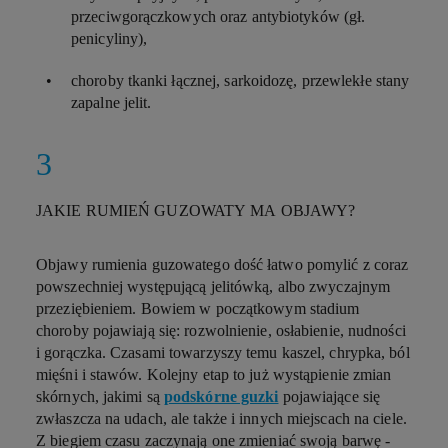
przeciwgorączkowych oraz antybiotyków (gł.
penicyliny),
choroby tkanki łącznej, sarkoidozę, przewlekłe stany
zapalne jelit.
JAKIE RUMIEŃ GUZOWATY MA OBJAWY?
Objawy rumienia guzowatego
dość łatwo pomylić z coraz
powszechniej występującą jelitówką, albo zwyczajnym
przeziębieniem. Bowiem w początkowym stadium
choroby pojawiają się: rozwolnienie, osłabienie, nudności
i gorączka. Czasami towarzyszy temu kaszel, chrypka, ból
mięśni i stawów. Kolejny etap to już wystąpienie zmian
skórnych, jakimi są
podskórne guzki
pojawiające się
zwłaszcza na udach, ale także i innych miejscach na ciele.
Z biegiem czasu zaczynają one zmieniać swoją barwę -