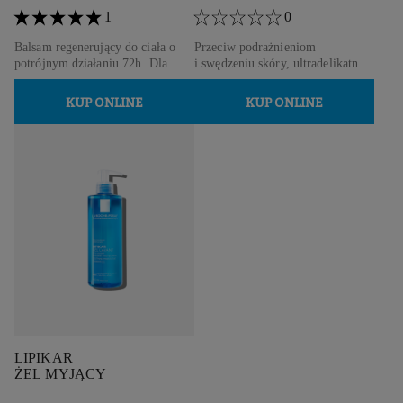
1
0
Balsam regenerujący do ciała o
Przeciw podrażnieniom
potrójnym działaniu 72h. Dla
i swędzeniu skóry, ultradelikatny
skóry bardzo suchej i skłonnej do
produkt do mycia twarzy i ciała
atopii.
KUP ONLINE
KUP ONLINE
LIPIKAR
ŻEL MYJĄCY