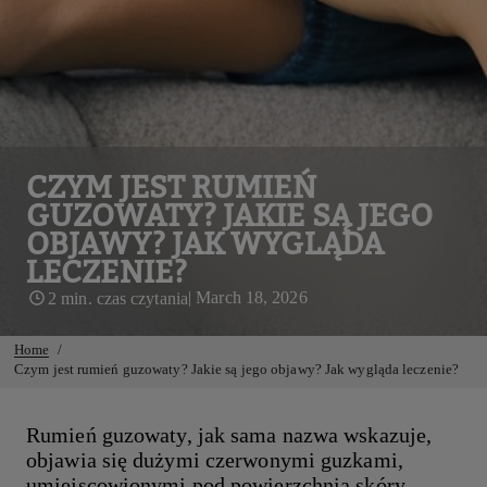
CZYM JEST RUMIEŃ
GUZOWATY? JAKIE SĄ JEGO
OBJAWY? JAK WYGLĄDA
LECZENIE?
| March 18, 2026
2 min. czas czytania
Home
Czym jest rumień guzowaty? Jakie są jego objawy? Jak wygląda leczenie?
Rumień guzowaty, jak sama nazwa wskazuje,
objawia się dużymi czerwonymi guzkami,
umiejscowionymi pod powierzchnią skóry.