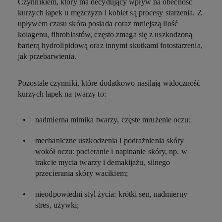
Czynnikiem, który ma decydujący wpływ na obecność
kurzych łapek u mężczyzn i kobiet są procesy starzenia. Z
upływem czasu skóra posiada coraz mniejszą ilość
kolagenu, fibroblastów, często zmaga się z uszkodzoną
barierą hydrolipidową oraz innymi skutkami fotostarzenia,
jak przebarwienia.
Pozostałe czynniki, które dodatkowo nasilają widoczność
kurzych łapek na twarzy to:
nadmierna mimika twarzy, częste mrużenie oczu;
mechaniczne uszkodzenia i podrażnienia skóry
wokół oczu: pocieranie i napinanie skóry, np. w
trakcie mycia twarzy i demakijażu, silnego
przecierania skóry wacikiem;
nieodpowiedni styl życia: krótki sen, nadmierny
stres, używki;