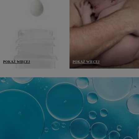
POKAŻ WIĘCEJ
POKAŻ WIĘCEJ
Dermokosmetyki, opracowane
Tolerancja potwierdzona na
we współpracy z
najwrażliwszej skórze:
dermatologiem i
reaktywnej, skłonnej do
toksykologiem, zawierają tylko
niedoskonałości i alergii,
niezbędne składniki we
atopowej lub osłabionej przez
właściwych stężeniach.
leczenie antynowotworowe.