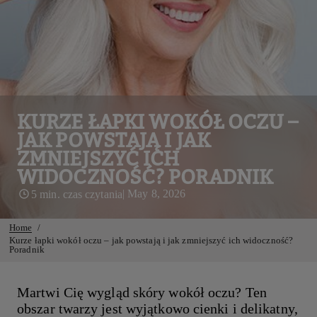
KURZE ŁAPKI WOKÓŁ OCZU –
JAK POWSTAJĄ I JAK
ZMNIEJSZYĆ ICH
WIDOCZNOŚĆ? PORADNIK
| May 8, 2026
5 min. czas czytania
Home
Kurze łapki wokół oczu – jak powstają i jak zmniejszyć ich widoczność?
Poradnik
Martwi Cię wygląd skóry wokół oczu? Ten
obszar twarzy jest wyjątkowo cienki i delikatny,