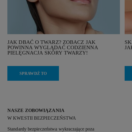
JAK DBAĆ O TWARZ? ZOBACZ JAK
SK
POWINNA WYGLĄDAĆ CODZIENNA
JA
PIELĘGNACJA SKÓRY TWARZY!
SPRAWDŹ TO
NASZE ZOBOWIĄZANIA
W KWESTII BEZPIECZEŃSTWA
Standardy bezpieczeństwa wykraczające poza