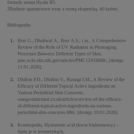
formuły serum Hyalu B5.
2
Badanie aparaturowe wraz z oceną ekspercką, 40 kobiet.
Bibliografia:
Brar G., Dhaliwal A., Brar A.S., i in., A Comprehensive
Review of the Role of UV Radiation in Photoaging
Processes Between Different Types of Skin,
pmc.ncbi.nlm.nih.gov/articles/PMC12018068/, [dostęp:
11.01.2026].
Dhillon P.D., Dhillon V., Rustagi I.M., A Review of the
Efficacy of Different Topical Active Ingredients on
Various Periorbital Skin Concerns,
cmegeriatricmed.co.uk/article/a-review-of-the-efficacy-
of-different-topical-active-ingredients-on-various-
periorbital-skin-concerns-986/, [dostęp: 10.01.2026].
Kosmopedia, Hyaluronic acid (kwas hialuronowy) –
funkcje w kosmetykach,