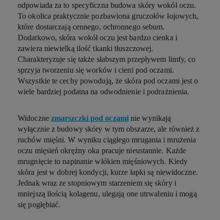
odpowiada za to specyficzna budowa skóry wokół oczu.
To okolica praktycznie pozbawiona gruczołów łojowych,
które dostarczają cennego, ochronnego sebum.
Dodatkowo, skóra wokół oczu jest bardzo cienka i
zawiera niewielką ilość tkanki tłuszczowej.
Charakteryzuje się także słabszym przepływem limfy, co
sprzyja tworzeniu się worków i cieni pod oczami.
Wszystkie te cechy powodują, że skóra pod oczami jest o
wiele bardziej podatna na odwodnienie i podrażnienia.
Widoczne
zmarszczki pod oczami
nie wynikają
wyłącznie z budowy skóry w tym obszarze, ale również z
ruchów mięśni. W wyniku ciągłego mrugania i mrużenia
oczu mięsień okrężny oka pracuje nieustannie. Każde
mrugnięcie to napinanie włókien mięśniowych. Kiedy
skóra jest w dobrej kondycji, kurze łapki są niewidoczne.
Jednak wraz ze stopniowym starzeniem się skóry i
mniejszą ilością kolagenu, ulegają one utrwaleniu i mogą
się pogłębiać.