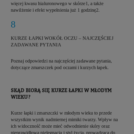
więcej kwasu hialuronowego w skórze
1
, a także
nawilżenie i efekt wypełnienia już 1 godzinę
2
.
KURZE ŁAPKI WOKÓŁ OCZU – NAJCZĘŚCIEJ
ZADAWANE PYTANIA
Poznaj odpowiedzi na najczęściej zadawane pytania,
dotyczące zmarszczek pod oczami i kurzych łapek.
SKĄD BIORĄ SIĘ KURZE ŁAPKI W MŁODYM
WIEKU?
Kurze łapki i zmarszczki w młodym wieku to przede
wszystkim wynik nadmiernej mimiki twarzy. Wpływ na
ich widoczność może mieć odwodnienie skóry oraz
nieprawidłowa pielęgnacja i styl życia, prowadząca do