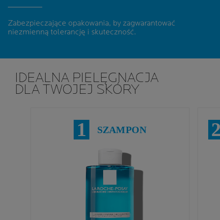
Zabezpieczające opakowania, by zagwarantować
niezmienną tolerancję i skuteczność
.
IDEALNA PIELĘGNACJA
DLA TWOJEJ SKÓRY
1
SZAMPON