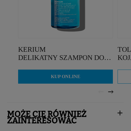
KERIUM
TOL
DELIKATNY SZAMPON DO
KOJ
WŁOSÓW
KUP ONLINE
MOŻE CIĘ RÓWNIEŻ
ZAINTERESOWAĆ