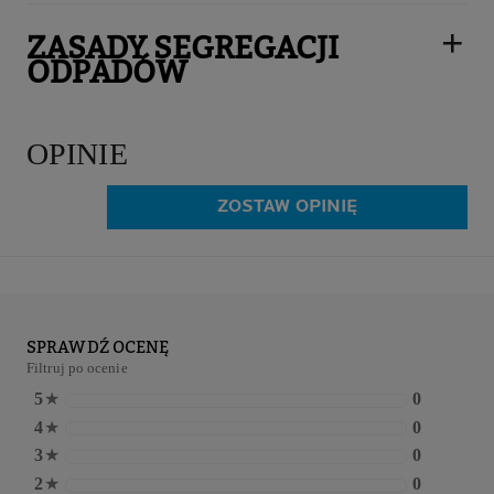
ZASADY SEGREGACJI
ODPADÓW
OPINIE
ZOSTAW OPINIĘ
SPRAWDŹ OCENĘ
Filtruj po ocenie
5
★
0
4
★
0
3
★
0
2
★
0