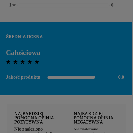
1
★
0
ŚREDNIA OCENA
Całościowa
0,0 out of 5 stars
Jakość produktu
0,0
0,0 out of 5 stars
NAJBARDZIEJ
NAJBARDZIEJ
POMOCNA OPINIA
POMOCNA OPINIA
POZYTYWNA
NEGATYWNA
Nie znaleziono
Nie znaleziono