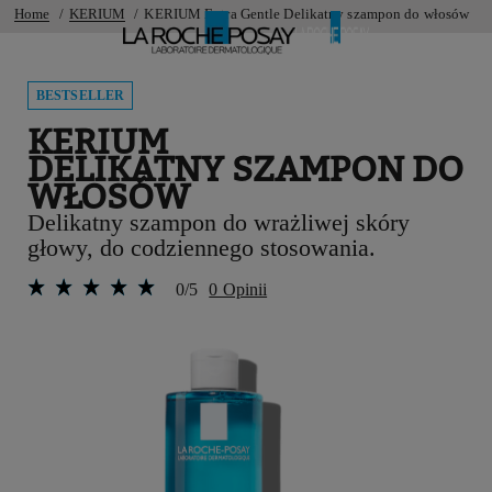
Home
KERIUM
KERIUM Extra Gentle Delikatny szampon do włosów
BESTSELLER
KERIUM
DELIKATNY SZAMPON DO
WŁOSÓW
Delikatny szampon do wrażliwej skóry
głowy, do codziennego stosowania.
0/5
0 Opinii
Poprzedni panel