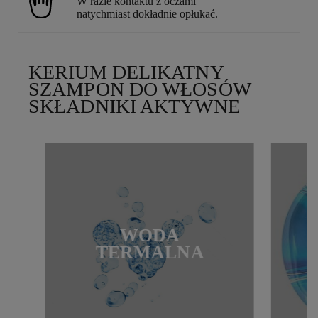
W razie kontaktu z oczami
natychmiast dokładnie opłukać.
KERIUM DELIKATNY
SZAMPON DO WŁOSÓW
SKŁADNIKI AKTYWNE
WODA
TERMALNA