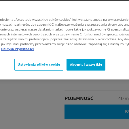
5/5
1 Opini
niecie na „Akceptacja wszystkich plików cookies” jest wyrażana zgoda na wykorzystanie 
 naszych partnerów, aby zapewnić Ci najlepsze wrażenia z przeglądania strony, aby an
O PRODUK
ronie oraz wspierać nasze działania marketingowe takie jak pokazywanie Ci spersonali
tronach internetowych osób trzecich oraz zapewnienie Ci funkcji mediów społecznościo
z zarządzić swoimi preferencjami poprzez zakładkę Ustawienia plików cookies. Aby dow
, jak my i nasi partnerzy przetwarzamy Twoje dane osobowe, zapoznaj się z naszą Polity
Odpowiedni dla skóry
Polityka Prywatnosci
łojotokowej.
Wzmacnia barierę och
Ustawienia plików cookie
Akceptuj wszystkie
Następny panel
Neutralizuje czerwon
Volu
POJEMNOŚĆ
40 m
K