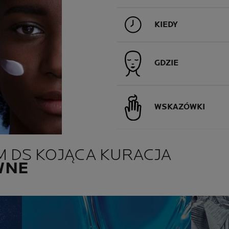
KIEDY
GDZIE
WSKAZÓWKI
M DS KOJĄCA KURACJA
WNE