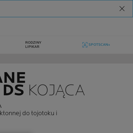
RODZINY
SPOTSCAN+
LIPIKAR
ANE
 DS
KOJĄCA
A
kłonnej do łojotoku i