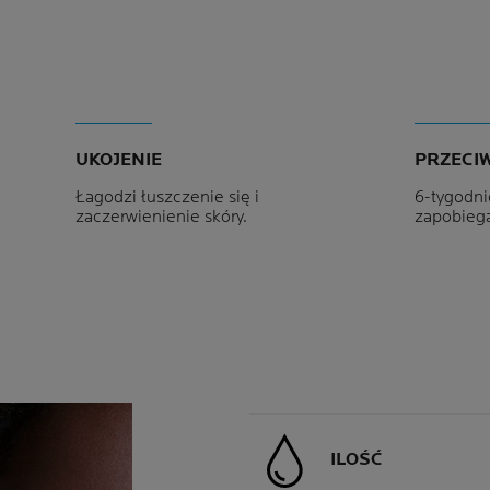
UKOJENIE
PRZECI
Łagodzi łuszczenie się i
6-tygodni
zaczerwienienie skóry.
zapobieg
ILOŚĆ