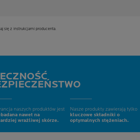
 się z instrukcjami producenta.
TECZNOŚĆ
EZPIECZEŃSTWO
rancja naszych produktów jest
Nasze produkty zawierają tylko
ebadana nawet na
kluczowe składniki o
ardziej wrażliwej skórze.
optymalnych stężeniach.