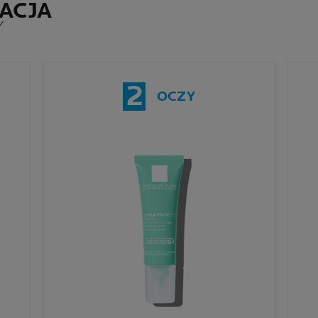
ACJA
Y
2
OCZY