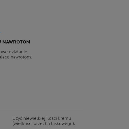
W NAWROTOM
owe działanie
ające nawrotom.
Użyć niewielkiej ilości kremu
(wielkości orzecha laskowego).