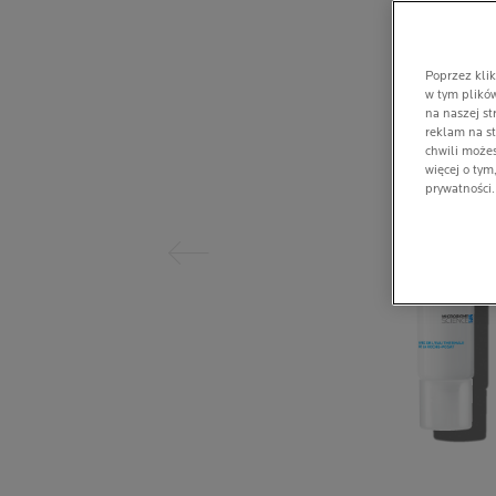
Poprzez klik
w tym plików
na naszej st
reklam na s
chwili możes
Poprzedni panel
więcej o tym
prywatności.