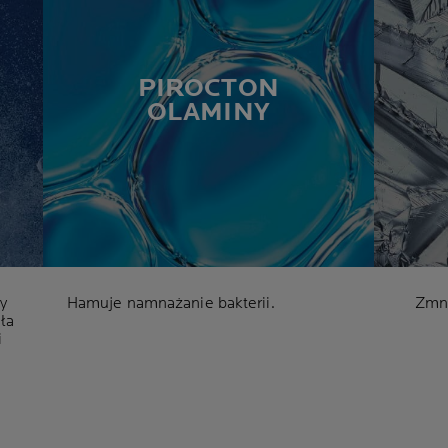
PIROCTON
OLAMINY
y
Hamuje namnażanie bakterii.
Zmni
ła
i