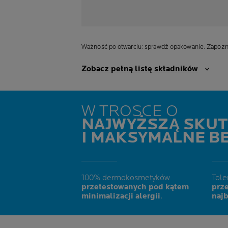
Ważność po otwarciu: sprawdź opakowanie. Zapoznaj
Zobacz pełną listę składników
W TROSCE O
NAJWYŻSZĄ SKU
I MAKSYMALNE B
100% dermokosmetyków
Tole
przetestowanych pod kątem
prz
minimalizacji alergii
.
najb