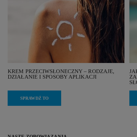
KREM PRZECIWSŁONECZNY – RODZAJE,
JA
DZIAŁANIE I SPOSOBY APLIKACJI
ZA
SŁ
SPRAWDŹ TO
NASZE ZOBOWIĄZANIA