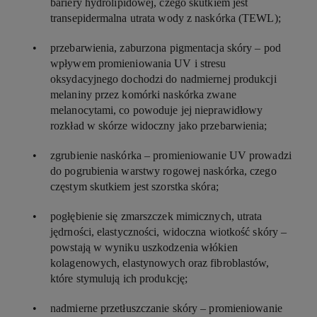
bariery hydrolipidowej, czego skutkiem jest
transepidermalna utrata wody z naskórka (TEWL);
przebarwienia, zaburzona pigmentacja skóry – pod
wpływem promieniowania UV i stresu
oksydacyjnego dochodzi do nadmiernej produkcji
melaniny przez komórki naskórka zwane
melanocytami, co powoduje jej nieprawidłowy
rozkład w skórze widoczny jako przebarwienia;
zgrubienie naskórka – promieniowanie UV prowadzi
do pogrubienia warstwy rogowej naskórka, czego
częstym skutkiem jest szorstka skóra;
pogłębienie się zmarszczek mimicznych, utrata
jędrności, elastyczności, widoczna wiotkość skóry –
powstają w wyniku uszkodzenia włókien
kolagenowych, elastynowych oraz fibroblastów,
które stymulują ich produkcję;
nadmierne przetłuszczanie skóry – promieniowanie