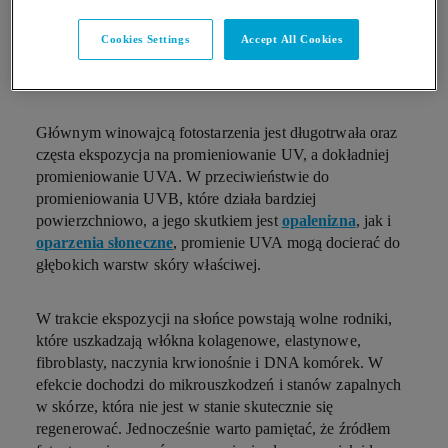
Cookies Settings
Accept All Cookies
JAKIE SĄ PRZYCZYNY FOTOSTARZENIA?
Głównym winowajcą fotostarzenia jest długotrwała oraz
częsta ekspozycja na promieniowanie UV, a dokładniej
promieniowanie UVA. W przeciwieństwie do
promieniowania UVB, które działa bardziej
powierzchniowo, a jego skutkiem jest
opalenizna
, jak i
oparzenia
słoneczne
, promienie UVA mogą docierać do
głębokich warstw skóry właściwej.
W trakcie ekspozycji na słońce powstają wolne rodniki,
które uszkadzają włókna kolagenowe, elastynowe,
fibroblasty, naczynia krwionośnie i DNA komórek. W
efekcie dochodzi do mikrouszkodzeń i stanów zapalnych
w skórze, która nie jest w stanie skutecznie się
regenerować. Jednocześnie warto pamiętać, że źródłem