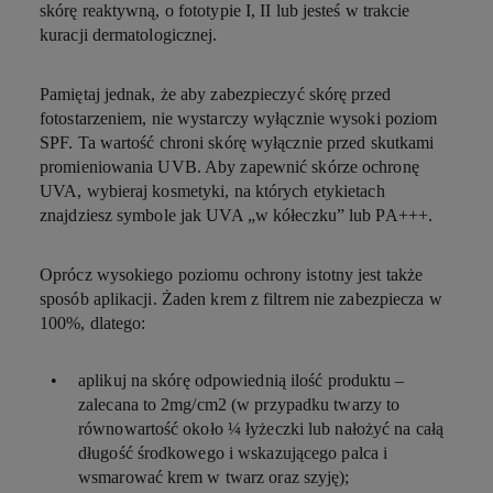
skórę reaktywną, o fototypie I, II lub jesteś w trakcie
kuracji dermatologicznej.
Pamiętaj jednak, że aby zabezpieczyć skórę przed
fotostarzeniem, nie wystarczy wyłącznie wysoki poziom
SPF. Ta wartość chroni skórę wyłącznie przed skutkami
promieniowania UVB. Aby zapewnić skórze ochronę
UVA, wybieraj kosmetyki, na których etykietach
znajdziesz symbole jak UVA „w kółeczku” lub PA+++.
Oprócz wysokiego poziomu ochrony istotny jest także
sposób aplikacji. Żaden krem z filtrem nie zabezpiecza w
100%, dlatego:
aplikuj na skórę odpowiednią ilość produktu –
zalecana to 2mg/cm2 (w przypadku twarzy to
równowartość około ¼ łyżeczki lub nałożyć na całą
długość środkowego i wskazującego palca i
wsmarować krem w twarz oraz szyję);