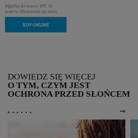
Mgiełka do twarzy SPF 50
przeciw błyszczeniu się skóry,
wysoka ochrona.
KUP ONLINE
DOWIEDZ SIĘ WIĘCEJ
O TYM, CZYM JEST
OCHRONA PRZED SŁOŃCEM
Nastę