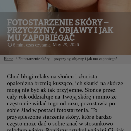
FOTOSTARZENIE SKÓRY –
PRZYCZYNY, OBJAWY I JAK
MU ZAPOBIEGAĆ
| May 29, 2026
6 min. czas czytania
Home
Fotostarzenie skóry – przyczyny, objawy i jak mu zapobiegać
Choć błogi relaks na słońcu i złocista
opalenizna brzmią kusząco, ich skutki na skórze
mogą nie być aż tak przyjemne. Słońce przez
cały rok oddziałuje na Twoją skórę i mimo że
często nie widać tego od razu, pozostawia po
sobie ślad w postaci fotostarzenia. To
przyspieszone starzenie skóry, które bardzo
często może dać o sobie znać w stosunkowo
młodym wieku. Poniższy artykuł wyjaśni Ci, jak