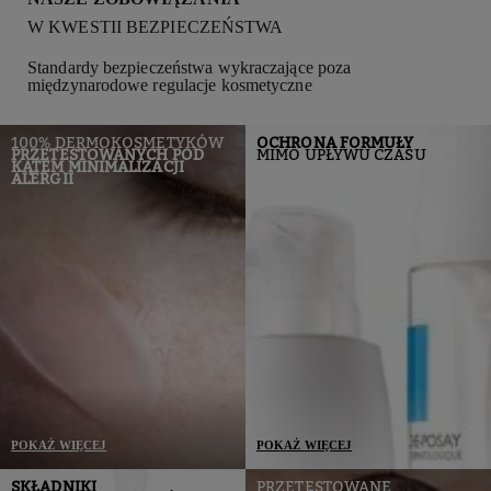
W KWESTII BEZPIECZEŃSTWA
Standardy bezpieczeństwa wykraczające poza
międzynarodowe regulacje kosmetyczne
100% DERMOKOSMETYKÓW
OCHRONA FORMUŁY
PRZETESTOWANYCH POD
MIMO UPŁYWU CZASU
KĄTEM MINIMALIZACJI
ALERGII
POKAŻ WIĘCEJ
POKAŻ WIĘCEJ
Nieustannie zbieramy
Zabezpieczające opakowania,
SKŁADNIKI
PRZETESTOWANE