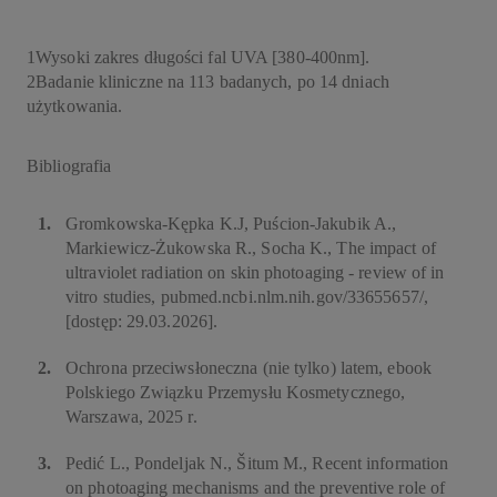
1
Wysoki zakres długości fal UVA [380-400nm].
2
Badanie kliniczne na 113 badanych, po 14 dniach
użytkowania.
Bibliografia
Gromkowska-Kępka K.J, Puścion-Jakubik A.,
Markiewicz-Żukowska R., Socha K., The impact of
ultraviolet radiation on skin photoaging - review of in
vitro studies, pubmed.ncbi.nlm.nih.gov/33655657/,
[dostęp: 29.03.2026].
Ochrona przeciwsłoneczna (nie tylko) latem, ebook
Polskiego Związku Przemysłu Kosmetycznego,
Warszawa, 2025 r.
Pedić L., Pondeljak N., Šitum M., Recent information
on photoaging mechanisms and the preventive role of