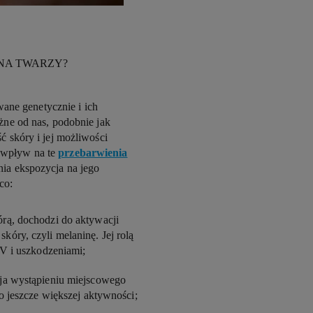
NA TWARZY?
ne genetycznie i ich
eżne od nas, podobnie jak
ć skóry i jej możliwości
 wpływ na te
przebarwienia
nia ekspozycja na jego
co:
rą, dochodzi do aktywacji
óry, czyli melaninę. Jej rolą
UV i uszkodzeniami;
ja wystąpieniu miejscowego
o jeszcze większej aktywności;