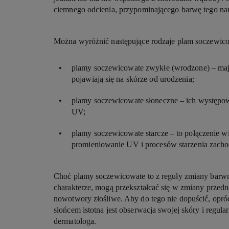
ciemnego odcienia, przypominającego barwę tego na
Można wyróżnić następujące rodzaje plam soczewic
plamy soczewicowate zwykłe (wrodzone) – maj
pojawiają się na skórze od urodzenia;
plamy soczewicowate słoneczne – ich występow
UV;
plamy soczewicowate starcze – to połączenie wi
promieniowanie UV i procesów starzenia zach
Choć plamy soczewicowate to z reguły zmiany bar
charakterze, mogą przekształcać się w zmiany prze
nowotwory złośliwe. Aby do tego nie dopuścić, opró
słońcem istotna jest obserwacja swojej skóry i regul
dermatologa.