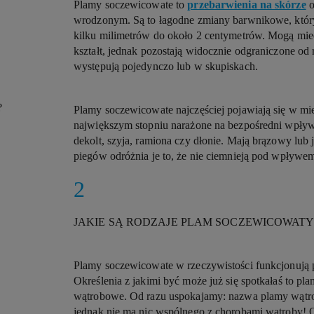
Plamy soczewicowate to
przebarwienia na skórze
o
wrodzonym. Są to łagodne zmiany barwnikowe, któr
kilku milimetrów do około 2 centymetrów. Mogą mieć
kształt, jednak pozostają widocznie odgraniczone od r
występują pojedynczo lub w skupiskach.
?
Plamy soczewicowate najczęściej pojawiają się w mie
największym stopniu narażone na bezpośredni wpływ
dekolt, szyja, ramiona czy dłonie. Mają brązowy lub
piegów odróżnia je to, że nie ciemnieją pod wpływem
JAKIE SĄ RODZAJE PLAM SOCZEWICOWAT
Plamy soczewicowate w rzeczywistości funkcjonują
Określenia z jakimi być może już się spotkałaś to pl
wątrobowe. Od razu uspokajamy: nazwa plamy wątr
jednak nie ma nic wspólnego z chorobami wątroby! 