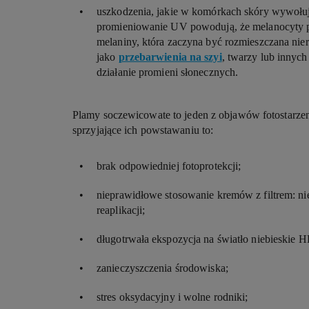
uszkodzenia, jakie w komórkach skóry wywołuj
promieniowanie UV powodują, że melanocyty p
melaniny, która zaczyna być rozmieszczana nie
jako
przebarwienia na szyi
, twarzy lub innyc
działanie promieni słonecznych.
Plamy soczewicowate to jeden z objawów fotostarzeni
sprzyjające ich powstawaniu to:
brak odpowiedniej fotoprotekcji;
nieprawidłowe stosowanie kremów z filtrem: ni
reaplikacji;
długotrwała ekspozycja na światło niebieskie 
zanieczyszczenia środowiska;
stres oksydacyjny i wolne rodniki;