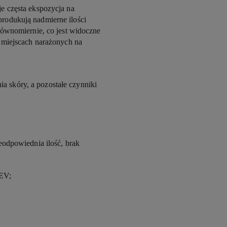
e częsta ekspozycja na
rodukują nadmierne ilości
równomiernie, co jest widoczne
h miejscach narażonych na
a skóry, a pozostałe czynniki
eodpowiednia ilość, brak
HEV;