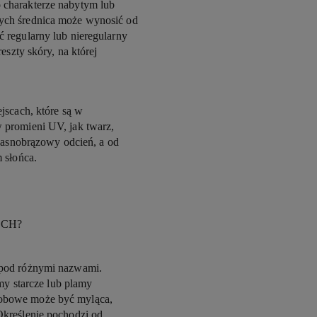
 charakterze nabytym lub
ych średnica może wynosić od
 regularny lub nieregularny
eszty skóry, na której
jscach, które są w
 promieni UV, jak twarz,
 jasnobrązowy odcień, a od
 słońca.
YCH?
 pod różnymi nazwami.
amy starcze lub plamy
obowe może być myląca,
Określenie pochodzi od