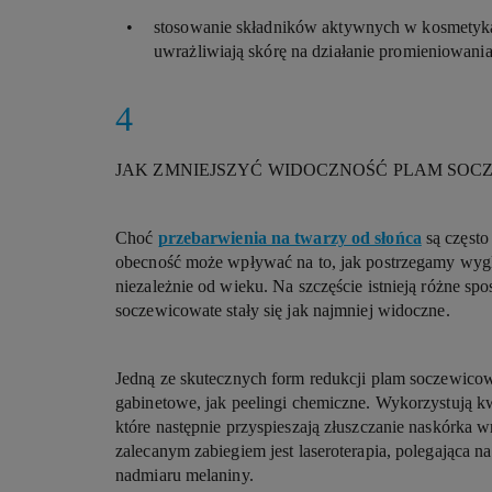
stosowanie składników aktywnych w kosmetykac
uwrażliwiają skórę na działanie promieniowani
JAK ZMNIEJSZYĆ WIDOCZNOŚĆ PLAM SOC
Choć
przebarwienia na twarzy od słońca
są często 
obecność może wpływać na to, jak postrzegamy wyglą
niezależnie od wieku. Na szczęście istnieją różne sp
soczewicowate stały się jak najmniej widoczne.
Jedną ze skutecznych form redukcji plam soczewicow
gabinetowe, jak peelingi chemiczne. Wykorzystują k
które następnie przyspieszają złuszczanie naskórka 
zalecanym zabiegiem jest laseroterapia, polegająca na
nadmiaru melaniny.