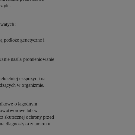
rządu.
owatych:
ą podłoże genetyczne i
anie nasila promieniowanie
eloletniej ekspozycji na
odzących w organizmie.
wnikowe o łagodnym
dnowotworowe lub w
cz skutecznej ochrony przed
arna diagnostyka znamion u