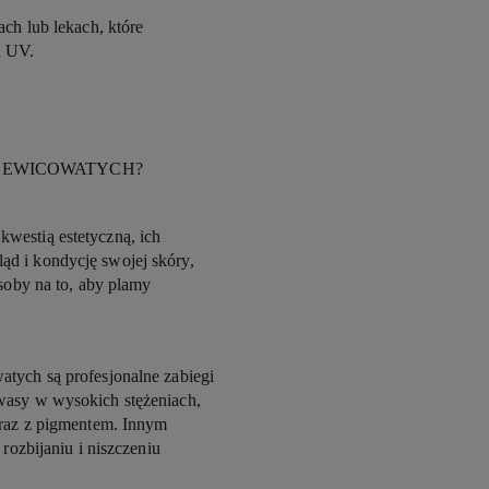
h lub lekach, które
a UV.
ZEWICOWATYCH?
kwestią estetyczną, ich
d i kondycję swojej skóry,
osoby na to, aby plamy
atych są profesjonalne zabiegi
wasy w wysokich stężeniach,
wraz z pigmentem. Innym
 rozbijaniu i niszczeniu