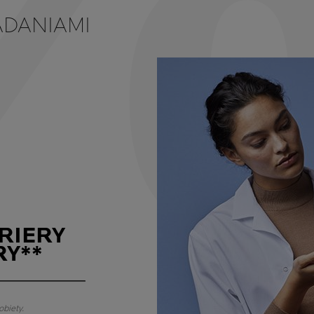
DANIAMI
RIERY
Y**
obiety.