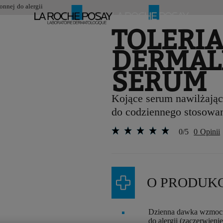
onnej do alergii
TOLERI
DERMAL
SERUM
Kojące serum nawilżając
do codziennego stosowan
0/5
0 Opinii
O PRODUKC
Dzienna dawka wzmocnie
do alergii (zaczerwienie