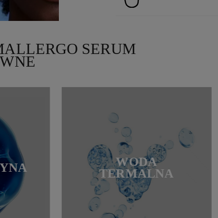
MALLERGO SERUM
YWNE
WODA
SYNA
TERMALNA