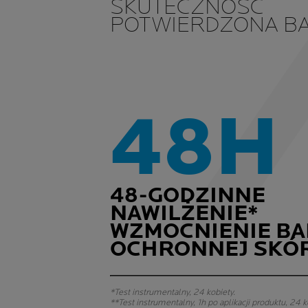
SKUTECZNOŚĆ
POTWIERDZONA BA
48H
48-GODZINNE
NAWILŻENIE*
WZMOCNIENIE BA
OCHRONNEJ SKÓR
*Test instrumentalny, 24 kobiety.
**Test instrumentalny, 1h po aplikacji produktu, 24 k