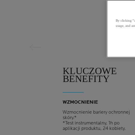
By clicking “
Poprzedni panel
usage, and ass
KLUCZOWE
BENEFITY
WZMOCNIENIE
Wzmocnienie bariery ochronnej
skóry.*
*Test instrumentalny, 1h po
aplikacji produktu, 24 kobiety.