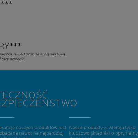
***
RY***
giczną, n = 48 osób ze skórą wrażliwą,
 razy dziennie.
TECZNOŚĆ
EZPIECZEŃSTWO
erancja naszych produktów jest
Nasze produkty zawierają tylko
ebadana nawet na najbardziej
kluczowe składniki o optymaln