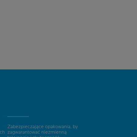
Zabezpieczające opakowania, by
ych
zagwarantować
niezmienną