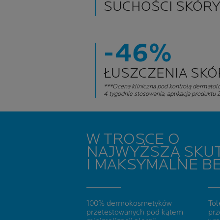
SUCHOŚCI SKÓRY
-46%
ŁUSZCZENIA SKÓ
***Ocena kliniczna pod kontrolą dermatolo
4 tygodnie stosowania, aplikacja produktu 2
W TROSCE O
NAJWYŻSZĄ SKU
I MAKSYMALNE B
100% dermokosmetyków
Tol
przetestowanych pod kątem
prz