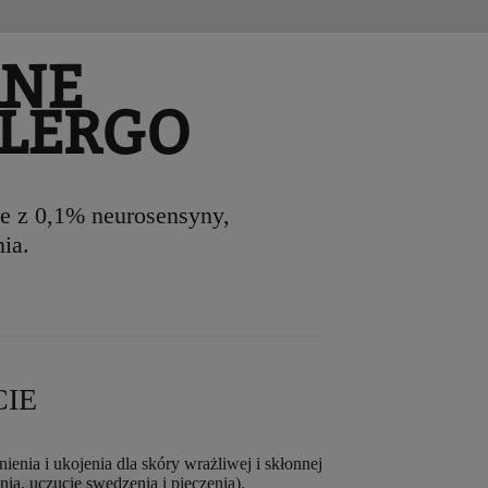
ANE
LERGO
e z 0,1% neurosensyny,
ia.
IE
nia i ukojenia dla skóry wrażliwej i skłonnej
nia, uczucie swędzenia i pieczenia).