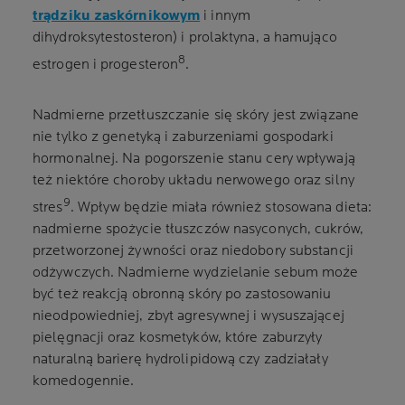
trądziku zaskórnikowym
i innym
dihydroksytestosteron) i prolaktyna, a hamująco
8
estrogen i progesteron
.
Nadmierne przetłuszczanie się skóry jest związane
nie tylko z genetyką i zaburzeniami gospodarki
hormonalnej. Na pogorszenie stanu cery wpływają
też niektóre choroby układu nerwowego oraz silny
9
stres
. Wpływ będzie miała również stosowana dieta:
nadmierne spożycie tłuszczów nasyconych, cukrów,
przetworzonej żywności oraz niedobory substancji
odżywczych. Nadmierne wydzielanie sebum może
być też reakcją obronną skóry po zastosowaniu
nieodpowiedniej, zbyt agresywnej i wysuszającej
pielęgnacji oraz kosmetyków, które zaburzyły
naturalną barierę hydrolipidową czy zadziałały
komedogennie.