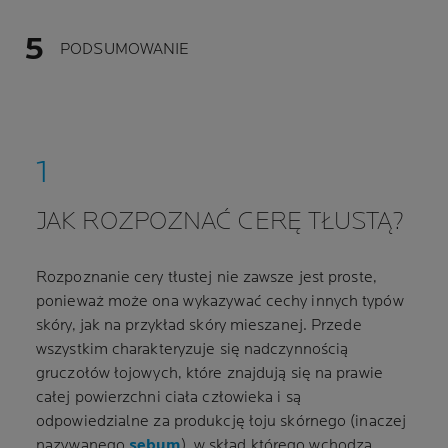
PODSUMOWANIE
JAK ROZPOZNAĆ CERĘ TŁUSTĄ?
Rozpoznanie cery tłustej nie zawsze jest proste,
ponieważ może ona wykazywać cechy innych typów
skóry, jak na przykład skóry mieszanej. Przede
wszystkim charakteryzuje się nadczynnością
gruczołów łojowych, które znajdują się na prawie
całej powierzchni ciała człowieka i są
odpowiedzialne za produkcję łoju skórnego (inaczej
nazywanego
sebum
), w skład którego wchodzą