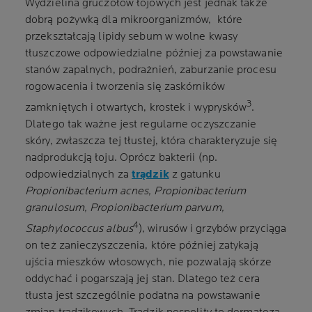
Wydzielina gruczołów łojowych jest jednak także
dobrą pożywką dla mikroorganizmów, które
przekształcają lipidy sebum w wolne kwasy
tłuszczowe odpowiedzialne później za powstawanie
stanów zapalnych, podrażnień, zaburzanie procesu
rogowacenia i tworzenia się zaskórników
3
zamkniętych i otwartych, krostek i wyprysków
.
Dlatego tak ważne jest regularne oczyszczanie
skóry, zwłaszcza tej tłustej, która charakteryzuje się
nadprodukcją łoju. Oprócz bakterii (np.
odpowiedzialnych za
trądzik
z gatunku
Propionibacterium acnes,
Propionibacterium
granulosum, Propionibacterium parvum,
4
Staphylococcus albus
), wirusów i grzybów przyciąga
on też zanieczyszczenia, które później zatykają
ujścia mieszków włosowych, nie pozwalają skórze
oddychać i pogarszają jej stan. Dlatego też cera
tłusta jest szczególnie podatna na powstawanie