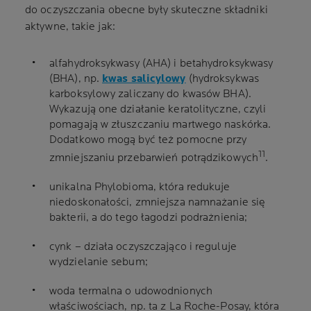
do oczyszczania obecne były skuteczne składniki
aktywne, takie jak:
alfahydroksykwasy (AHA) i betahydroksykwasy
(BHA), np.
kwas salicylowy
(hydroksykwas
karboksylowy zaliczany do kwasów BHA).
Wykazują one działanie keratolityczne, czyli
pomagają w złuszczaniu martwego naskórka.
Dodatkowo mogą być też pomocne przy
11
zmniejszaniu przebarwień potrądzikowych
.
unikalna Phylobioma, która redukuje
niedoskonałości, zmniejsza namnażanie się
bakterii, a do tego łagodzi podrażnienia;
cynk – działa oczyszczająco i reguluje
wydzielanie sebum;
woda termalna o udowodnionych
właściwościach, np. ta z La Roche-Posay, która