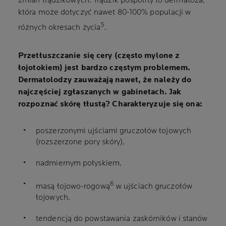
zmian trądzikowych. Trądzik pospolity to dermatoza,
która może dotyczyć nawet 80-100% populacji w
5
różnych okresach życia
.
Przetłuszczanie się cery (często mylone z
łojotokiem) jest bardzo częstym problemem.
Dermatolodzy zauważają nawet, że należy do
najczęściej zgłaszanych w gabinetach. Jak
rozpoznać skórę tłustą? Charakteryzuje się ona:
poszerzonymi ujściami gruczołów łojowych
(rozszerzone pory skóry),
nadmiernym połyskiem,
6
masą łojowo-rogową
w ujściach gruczołów
łojowych,
tendencją do powstawania zaskórników i stanów