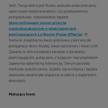
Jeśli Twoja skóra jest tłusta, posiada widoczne pory,
uporczywe niedoskonałości czy przebarwienia
potrądzikowe, odpowiednie będzie
skoncentrowane serum przeciw
niedoskonałościom o właściwościach
peelingujących La Roche-Posay Effaclar
. W
formule znajdziemy kwas glikolowy zalecany do
pielęgnacji skóry tłustej, kwas salicylowy i kwas LHA.
Zawarty w nim kompleks kwasów o działaniu
peelingującym, połączony z kojącym niacynamidem
zapewnia optymalną tolerancję. Serum posiada
nietłuste wykończenie, szybko się wchłania i będzie
stanowiło doskonałe wsparcie w walce z trądzikiem
dorosłych.
Matujący krem