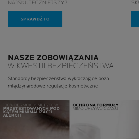
NAJSKUTECZNIEJSZY?
SK
SPRAWDŹ TO
NASZE ZOBOWIĄZANIA
W KWESTII BEZPIECZEŃSTWA
Standardy bezpieczeństwa wykraczające poza
międzynarodowe regulacje kosmetyczne
100% DERMOKOSMETYKÓW
OCHRONA FORMUŁY
PRZETESTOWANYCH POD
MIMO UPŁYWU CZASU
KĄTEM MINIMALIZACJI
ALERGII