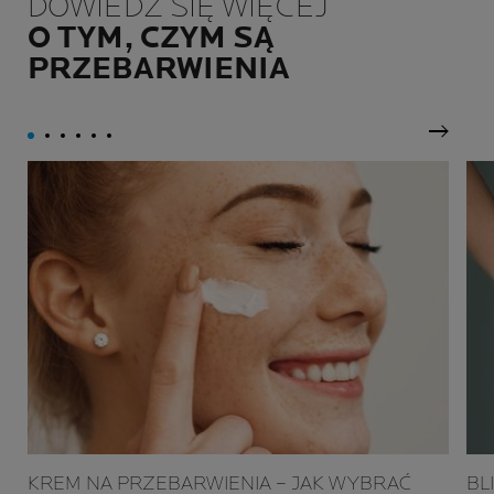
DOWIEDZ SIĘ WIĘCEJ
O TYM, CZYM SĄ
PRZEBARWIENIA
Następ
KREM NA PRZEBARWIENIA – JAK WYBRAĆ
BL