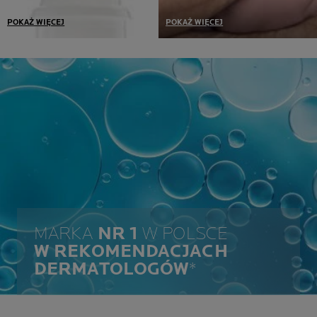
POKAŻ WIĘCEJ
POKAŻ WIĘCEJ
Dermokosmetyki,
Tolerancja potwierdzona na
opracowane we współpracy
najwrażliwszej skórze:
z dermatologiem i
reaktywnej, skłonnej do
toksykologiem, zawierają
niedoskonałości i alergii,
tylko niezbędne składniki
atopowej lub osłabionej
we właściwych stężeniach.
przez leczenie
antynowotworowe.
MARKA
NR 1
W POLSCE
W REKOMENDACJACH
DERMATOLOGÓW
*