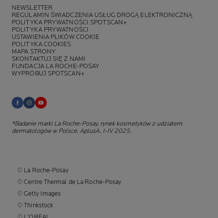
NEWSLETTER
REGULAMIN ŚWIADCZENIA USŁUG DROGĄ ELEKTRONICZNĄ
POLITYKA PRYWATNOŚCI SPOTSCAN+
POLITYKA PRYWATNOŚCI
USTAWIENIA PLIKÓW COOKIE
POLITYKA COOKIES
MAPA STRONY
SKONTAKTUJ SIĘ Z NAMI
FUNDACJA LA ROCHE-POSAY
WYPRÓBUJ SPOTSCAN+
*Badanie marki La Roche-Posay, rynek kosmetyków z udziałem
dermatologów w Polsce, AplusA, I-IV 2025.
© La Roche-Posay
© Centre Thermal de La Roche-Posay
© Getty Images
© Thinkstock
© L'OREAL