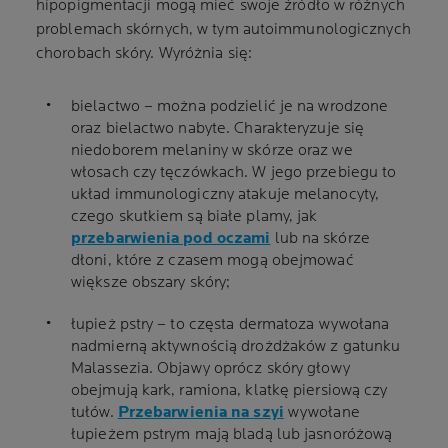
hipopigmentacji mogą mieć swoje źródło w różnych
problemach skórnych, w tym autoimmunologicznych
chorobach skóry. Wyróżnia się:
bielactwo – można podzielić je na wrodzone
oraz bielactwo nabyte. Charakteryzuje się
niedoborem melaniny w skórze oraz we
włosach czy tęczówkach. W jego przebiegu to
układ immunologiczny atakuje melanocyty,
czego skutkiem są białe plamy, jak
przebarwienia pod oczami
lub na skórze
dłoni, które z czasem mogą obejmować
większe obszary skóry;
łupież pstry – to częsta dermatoza wywołana
nadmierną aktywnością drożdżaków z gatunku
Malassezia. Objawy oprócz skóry głowy
obejmują kark, ramiona, klatkę piersiową czy
tułów.
Przebarwienia na szyi
wywołane
łupieżem pstrym mają bladą lub jasnoróżową