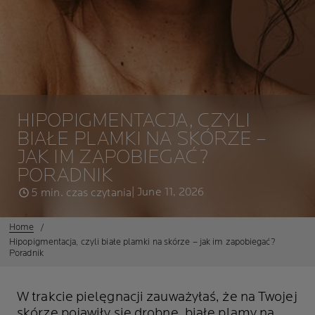
HIPOPIGMENTACJA, CZYLI
BIAŁE PLAMKI NA SKÓRZE –
JAK IM ZAPOBIEGAĆ?
PORADNIK
| June 11, 2026
5 min. czas czytania
Home
Hipopigmentacja, czyli białe plamki na skórze – jak im zapobiegać?
Poradnik
W trakcie pielęgnacji zauważyłaś, że na Twojej
skórze pojawiły się drobne, białe plamy na