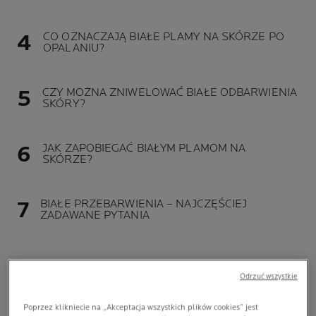
CO OZNACZAJĄ BIAŁE PLAMY NA SKÓRZE PO
OPALANIU?
CZY MOŻNA ZNIWELOWAĆ BIAŁE ODBARWIENIA
SKÓRY?
JAK ZAPOBIEGAĆ BIAŁYM PLAMOM NA
SKÓRZE?
BIAŁE PRZEBARWIENIA – NAJCZĘŚCIEJ
ZADAWANE PYTANIA
Odrzuć wszystkie
Poprzez klikniecie na „Akceptacja wszystkich plików cookies” jest