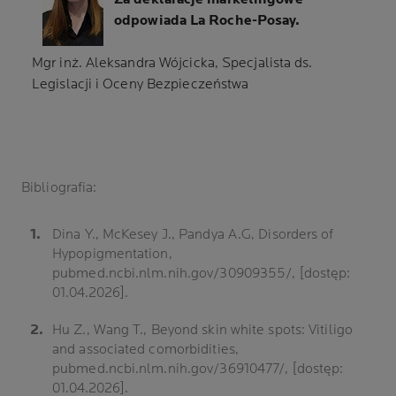
odpowiada La Roche-Posay.
Mgr inż. Aleksandra Wójcicka, Specjalista ds.
Legislacji i Oceny Bezpieczeństwa
Bibliografia:
Dina Y., McKesey J., Pandya A.G, Disorders of
Hypopigmentation,
pubmed.ncbi.nlm.nih.gov/30909355/, [dostęp:
01.04.2026].
Hu Z., Wang T., Beyond skin white spots: Vitiligo
and associated comorbidities,
pubmed.ncbi.nlm.nih.gov/36910477/, [dostęp:
01.04.2026].